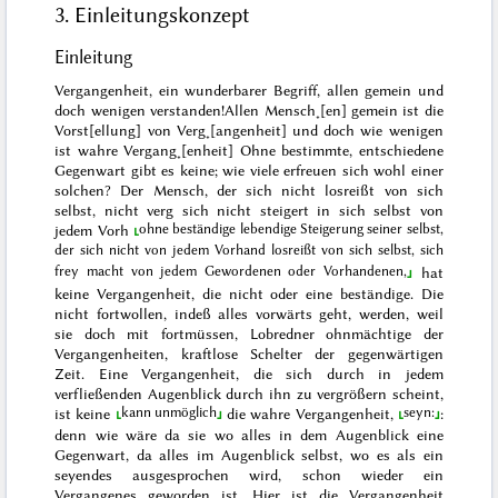
3. Einleitungskonzept
Einleitung
Vergangenheit, ein wunderbarer Begriff, allen gemein
und
doch wenigen verstanden!
Allen Mensch˖[en] gemein ist die
Vorst[ellung] von Verg˖[angenheit] und doch wie wenigen
ist wahre Vergang˖[enheit]
Ohne bestimmte, entschiedene
Gegenwart gibt es keine; wie viele erfreuen sich wohl einer
solchen? Der Mensch,
der sich nicht losreißt von sich
selbst, nicht verg sich nicht steigert in sich selbst von
ohne
beständige
lebendige Steigerung seiner selbst,
jedem Vorh
der sich nicht
von jedem Vorhand
losreißt von sich selbst, sich
frey macht von jedem Gewordenen oder Vorhandenen,
hat
keine Vergangenheit,
die nicht
oder eine beständige. Die
nicht fortwollen, indeß alles vorwärts geht, werden, weil
sie doch mit fortmüssen, Lobredner ohnmächtige der
Vergangenheiten, kraftlose Schelter der gegenwärtigen
Zeit. Eine Vergangenheit, die sich
durch
in jedem
verfließenden Augenblick durch ihn zu vergrößern scheint,
kann unmöglich
seyn:
ist keine
die wahre
Vergangenheit,
:
denn wie wäre
da
sie
wo alles in dem Augenblick
eine
Gegenwart, da alles im Augenblick selbst, wo es als ein
seyendes ausgesprochen wird, schon wieder ein
Vergangenes geworden ist. Hier ist die Vergangenheit