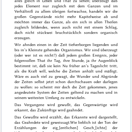
alles gleich in Leben und That zu sehen; überzeugt daß
jedes Element nur zugleich mit dem Ganzen und im
Verhältniß zu allem übrigen fortwachse, handeln wir die
großen Gegenstände nicht mehr Kapitelweise ab und
möchten immer das Ganze, als ein sich in allen Theilen
zugleich bildendes, wenn auch nicht mit einem Schlag,
doch nicht
stückwei
bruchstücklich sondern organisch
erzeugen.
Wir ahnden einen in der Zeit tiefverborgen liegenden und
bis in’s Kleinste gehendes Organismus. Wir sind überzeugt
(oder wer ist es nicht?) daß jedem großen Ereignis, jeder
folgenvollen That ihr Tag, ihre Stunde, ja ihr Augenblick
bestimmt ist, daß sie kein Nu früher an’s Tageslicht tritt,
als die Kraft will, welche die Zeiten anhält und mäßigt.
Wäre es auch viel zu gewagt, die Wunder und Abgründe
der Zeiten selbst jetzt schon durchschauen oder darlegen
zu wollen: so scheint mir doch die Zeit gekommen, jenes
angedeutete System der Zeiten geltend zu machen und in
seinem weitesten Umfang zu entwickeln.
Das Vergangene wird gewußt, das Gegenwärtige wird
erkannt, das Zukünftige wird geahndet.
Das Gewußte wird erzählt, das Erkannte wird dargestellt,
das Geahndete wird geweissagt.
Wie lieblich ist der Ton der
Erzählungen der eig˖[entlichen] Gesch˖[ichte] der