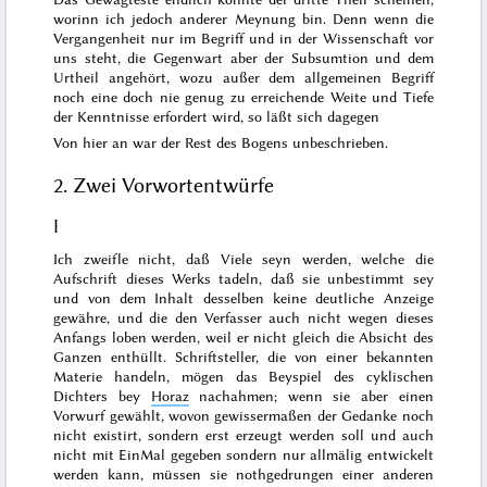
worinn ich jedoch anderer Meynung bin. Denn wenn die
Vergangenheit nur im Begriff und in der Wissenschaft vor
uns steht, die Gegenwart aber der Subsumtion und dem
Urtheil angehört, wozu außer dem allgemeinen Begriff
noch eine doch nie genug zu erreichende Weite und Tiefe
der Kenntnisse erfordert wird, so läßt sich dagegen
Von hier an war der Rest des Bogens unbeschrieben.
2. Zwei Vorwortentwürfe
I
Ich zweifle nicht, daß Viele seyn werden, welche die
Aufschrift dieses Werks tadeln, daß sie unbestimmt sey
und von dem Inhalt desselben keine deutliche Anzeige
gewähre, und die den Verfasser auch nicht wegen dieses
Anfangs loben werden, weil er nicht gleich die Absicht des
Ganzen enthüllt. Schriftsteller, die von einer bekannten
Materie handeln, mögen
das Beyspiel des cyklischen
Dichters
bey
Horaz
nachahmen; wenn sie aber einen
Vorwurf gewählt, wovon gewissermaßen der Gedanke noch
nicht existirt, sondern erst erzeugt werden soll und auch
nicht mit EinMal gegeben sondern nur allmälig entwickelt
werden kann, müssen sie nothgedrungen einer anderen