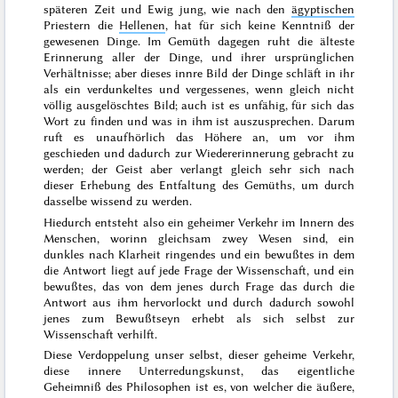
späteren Zeit und
Ewig jung, wie nach den
ägyptischen
Priestern die
Hellenen
, hat für sich keine Kenntniß der
gewesenen Dinge. Im Gemüth dagegen ruht die älteste
Erinnerung
aller
der Dinge, und ihrer ursprünglichen
Verhältnisse; aber dieses innre Bild
der Dinge
schläft in ihr
als ein verdunkeltes
und vergessenes
, wenn gleich nicht
völlig
ausgelöschtes Bild; auch ist es unfähig, für sich das
Wort zu finden und was in ihm ist auszu
sprechen. Darum
ruft es unaufhörlich das Höhere an, um vor ihm
geschieden und dadurch zur Wiedererinnerung gebracht zu
werden; der Geist aber verlangt gleich sehr
sich
nach
dieser
Erhebung des
Entfaltung des Gemüths, um durch
dasselbe wissend zu werden.
Hiedurch entsteht
also
ein geheimer Verkehr im Innern des
Menschen, worinn
gleichsam
zwey Wesen sind, ein
dunkles
nach Klarheit ringendes und ein bewußtes
in dem
die Antwort liegt auf jede Frage der Wissenschaft, und ein
bewußtes,
das von dem jenes durch Frage
das
durch
die
Antwort aus ihm hervorlockt und
durch
dadurch sowohl
jenes zum Bewußtseyn erhebt als sich selbst zur
Wissenschaft verhilft.
Diese Verdoppelung unser selbst, dieser geheime Verkehr,
diese innere Unterredungskunst, das eigentliche
Geheimniß des Philosophen ist es, von welcher die äußere,