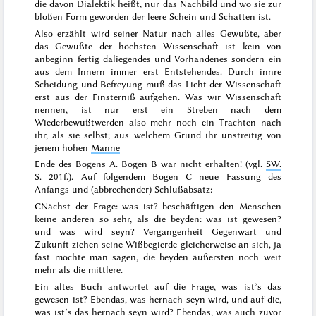
die davon Dialektik heißt, nur das Nachbild und wo sie zur
bloßen Form geworden der leere Schein und Schatten ist.
Also erzählt wird seiner Natur nach alles Gewußte, aber
das Gewußte der höchsten Wissenschaft ist kein von
anbeginn fertig daliegendes und Vorhandenes sondern ein
aus dem Innern immer erst Entstehendes. Durch innre
Scheidung und Befreyung muß das Licht der Wissenschaft
erst aus der Finsterniß aufgehen. Was wir Wissenschaft
nennen, ist nur erst ein Streben nach dem
Wiederbewußtwerden also mehr noch ein Trachten nach
ihr, als sie selbst; aus welchem Grund ihr unstreitig von
jenem hohen
Manne
Ende des Bogens A. Bogen B war nicht erhalten! (vgl.
SW.
S. 201f.
). Auf folgendem Bogen C neue Fassung des
Anfangs und (abbrechender) Schlußabsatz:
C
Nächst der Frage: was ist? beschäftigen den Menschen
keine anderen so sehr, als die beyden: was ist gewesen?
und was wird seyn? Vergangenheit Gegenwart und
Zukunft ziehen seine Wißbegierde gleicherweise an sich, ja
fast möchte man sagen, die beyden äußersten noch weit
mehr als die mittlere.
Ein altes Buch antwortet auf die Frage, was ist’s das
gewesen ist?
Ebendas, was hernach seyn wird
, und auf die,
was ist’s das hernach seyn wird?
Ebendas, was auch zuvor