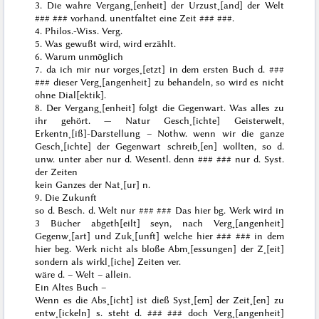
3. Die wahre Vergang˖[enheit] der Urzust˖[and] der Welt
### ###
vorhand. unentfaltet eine Zeit
### ###
.
4. Philos.-Wiss. Verg.
5. Was gewußt wird, wird erzählt.
6. Warum unmöglich
7. da ich mir nur vorges˖[etzt] in dem ersten Buch d.
###
###
dieser Verg˖[angenheit] zu behandeln, so wird es nicht
ohne Dial[ektik].
8. Der Vergang˖[enheit] folgt die Gegenwart. Was alles zu
ihr gehört. — Natur Gesch˖[ichte] Geisterwelt,
Erkentn˖[iß]-Darstellung – Nothw. wenn wir die ganze
Gesch˖[ichte] der Gegenwart
schreib˖[en] wollten, so d.
unw. unter aber nur d. Wesentl. denn
### ###
nur d. Syst.
der Zeiten
kein Ganzes der Nat˖[ur] n.
9. Die Zukunft
so d. Besch. d. Welt nur
### ###
Das hier bg. Werk wird in
3 Bücher abgeth[eilt] seyn, nach Verg˖[angenheit]
Gegenw˖[art] und Zuk˖[unft] welche hier
### ###
in dem
hier beg. Werk nicht als bloße Abm˖[essungen] der Z˖[eit]
sondern als wirkl˖[iche] Zeiten ver.
wäre d. – Welt – allein.
Ein Altes Buch –
Wenn es die Abs˖[icht] ist dieß Syst˖[em] der Zeit˖[en] zu
entw˖[ickeln] s. steht d.
### ###
doch Verg˖[angenheit]