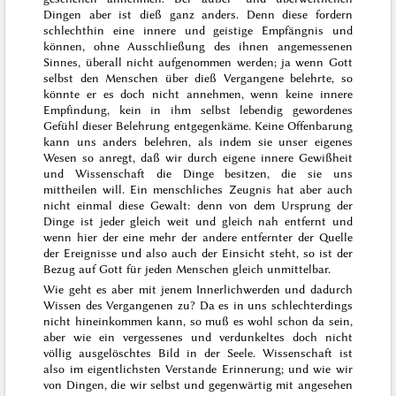
Dingen aber ist dieß ganz anders. Denn diese fordern
schlechthin eine innere und geistige Empfängnis und
können, ohne Ausschließung des ihnen angemessenen
Sinnes, überall nicht aufgenommen werden; ja wenn Gott
selbst den Menschen über dieß Vergangene belehrte, so
könnte er es doch nicht annehmen, wenn keine innere
Empfindung, kein in ihm selbst lebendig gewordenes
Gefühl dieser Belehrung entgegenkäme. Keine Offenbarung
kann uns anders belehren, als indem sie unser eigenes
Wesen so anregt, daß wir durch eigene innere Gewißheit
und Wissenschaft die Dinge besitzen, die sie uns
mittheilen will. Ein menschliches Zeugnis hat aber auch
nicht einmal diese Gewalt: denn von dem Ursprung der
Dinge ist jeder gleich weit und gleich nah entfernt und
wenn hier der eine mehr der andere entfernter der Quelle
der Ereignisse und also auch der Einsicht steht, so ist der
Bezug auf Gott für jeden Menschen gleich unmittelbar.
Wie geht es aber mit jenem Innerlichwerden und dadurch
Wissen des Vergangenen zu? Da es in uns schlechterdings
nicht hineinkommen kann, so muß es wohl schon da sein,
aber wie ein vergessenes und verdunkeltes doch nicht
völlig ausgelöschtes Bild in der Seele. Wissenschaft ist
also im eigentlichsten Verstande Erinnerung; und wie wir
von Dingen, die wir selbst und gegenwärtig mit angesehen