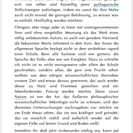
sich von selber und freywillig jenes
pythagorische
Stillschweigen aufzulegen, indem sie sonst für ihre Mühe
auch nicht einmal der geringen Belohnung, zu wissen was
es enthält, theilhaftig werden möchten.
Übrigens aber möge jeder es lesen mit uneingenommenem
Sinn und ohne vorgefaßte Meynung als das Werk eines
völlig
unbekannten Autors; so auch mit geradem Verstand,
die bekannten Worte nehmend in dem Sinn, den ihnen die
allgemeine Sprache beylegt nicht in dem verdrehten irgend
einer Schule; denn alle Systeme sind von gestern, die
Sprache des Volks aber wie von Ewigkeit, Dazu
so schreibe
ich nicht
ist es nicht vorzugsweise oder allein der Schule
geschrieben, sondern allen, die gern eine Frucht sehen
wollten von dem eifrigen wissenschaftlichen Bestreben
unserer Zeit und etwas daraus gewinnen, das
auch wieder
dieser zu Nutz und Frommen gereichen und ein
lebenförderndes Princip werden möchte. Denn unsre
Nation
ist von der Art, das Äußerste
philosophischer
wissenschaftlicher Mikrologie nicht zu scheuen, und den
dürresten Untersuchungen nachzugehen; nur möchte sie
am Ende etwas sehen, das sie neu kräftiget und gründet;
das sie innerlich stählt und äußerlich wieder
auf die
eigenen Füße
auf festen Grund und Boden stellt.
Inwiefern ihr dieß jetzt insbesondre nöthig sey,
kann jed