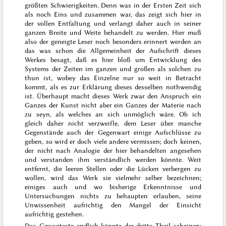
größten Schwierigkeiten. Denn was in der Ersten Zeit
sich
als
noch Eins und zusammen war, das zeigt sich hier in
der vollen Entfaltung und verlangt daher auch in seiner
ganzen Breite und Weite behandelt zu werden. Hier muß
also der geneigte Leser noch besonders erinnert werden an
das was schon die Allgemeinheit der Aufschrift dieses
Werkes besagt, daß es hier
bloß um Entwicklung des
Systems der Zeiten im ganzen
und großen als solchen
zu
thun ist, wobey das Einzelne nur so weit in Betracht
kommt, als es zur Erklärung dieses desselben nothwendig
ist. Überhaupt macht dieses Werk zwar den Anspruch ein
Ganzes der Kunst nicht aber ein Ganzes der Materie nach
zu seyn, als welches an sich unmöglich wäre. Ob ich
gleich daher nicht verzweifle, dem Leser über manche
Gegenstände auch der Gegenwart einige Aufschlüsse zu
geben, so wird er doch viele andere vermissen; doch keinen,
der nicht nach Analogie der hier behandelten angesehen
und
verstanden
ihm verständlich werden könnte. Weit
entfernt, die leeren Stellen oder die Lücken verbergen zu
wollen, wird das Werk sie vielmehr selber bezeichnen;
einiges auch
und wo bisherige
Er
kenntnisse und
Untersuchungen nichts zu behaupten erlauben, seine
Unwissenheit
aufrichtig den Mangel der Einsicht
aufrichtig gestehen.
Das Gewagteste endlich könnte der dritte Theil scheinen;