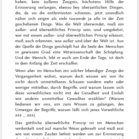
haben, kein äußeres Zeugnis, höchstens Hilfe der
Erinnerung verlangen, ebenso bey überzeitlichen Dingen,
die, da sie die entferntesten schienen, jetzt unendlich
näher sich zeigen als viele tausende ja alle in der Zeit
geschehenen Dinge. Was die Welt überwindet, muß ein
außer- und überweltliches Princip sein, und umgekehrt,
wer mit einem außer- und überweltlichen Princip erkennt,
muß auch erkennen, was außer und über der Welt ist. Aus
der Quelle der Dinge geschöpft hat die Seele des Menschen
in gewissem Grad eine Mitwissenschaft der Schöpfung.
Und der Mensch, lebt er auch am Ende der Tage, ist doch
in dem Anfang der Zeit erschaffen.
Wenn aber im Menschen ein solcher lebendiger Zeuge der
Vergangenheit wohnt, warum doch wissen wir von ihr
nicht durch unmittelbares Schauen sondern mehr oder
weniger mittelbar, durch Begriffe, und warum lassen sich
diese vorweltlichen nicht mit der Geradheit und Einfalt
wie anderes unmittelbar Gewußtes erzählen? (Warum
bedienen wir uns, um zum Wissen zu gelangen, des
Umweges der Begriffe, warum läßt sich jenes Vorweltliche
### ... ###
)
Das göttliche überweltliche Princip ist im Menschen
verdunkelt und auf manche Weise gefesselt und muß erst
wie von einem Zauber befreit werden um zur
Erinnerung