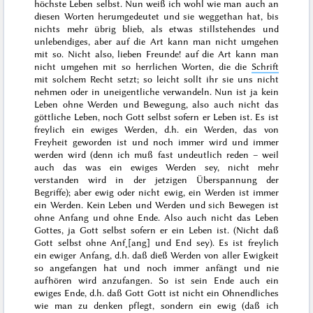
höchste Leben selbst. Nun weiß ich wohl wie man auch an
diesen Worten herumgedeutet und sie weggethan hat, bis
nichts mehr übrig blieb, als etwas stillstehendes und
unlebendiges,
aber auf die Art kann man nicht umgehen
mit so.
Nicht also, lieben Freunde! auf die Art kann man
nicht umgehen mit so herrlichen Worten, die die
Schrift
mit solchem Recht setzt; so leicht sollt ihr sie uns nicht
nehmen oder in uneigentliche verwandeln. Nun ist ja kein
Leben ohne Werden und Bewegung, also auch nicht das
göttliche Leben, noch Gott selbst sofern er Leben ist. Es ist
freylich ein ewiges Werden, d.h. ein Werden, das von
Freyheit geworden ist und noch immer wird und immer
werden wird (denn ich muß fast undeutlich reden – weil
auch das was ein ewiges Werden sey, nicht mehr
verstanden wird in der jetzigen Überspannung der
Begriffe); aber ewig oder nicht ewig, ein Werden ist immer
ein Werden. Kein Leben und Werden und sich Bewegen ist
ohne Anfang und ohne Ende. Also auch nicht das Leben
Gottes, ja Gott selbst sofern er ein Leben ist. (Nicht daß
Gott selbst ohne Anf˖[ang] und End sey). Es ist freylich
ein ewiger Anfang, d.h. daß dieß Werden von aller Ewigkeit
so angefangen hat und noch immer anfängt und nie
aufhören wird anzufangen. So ist sein Ende auch ein
ewiges Ende, d.h.
daß Gott
Gott ist nicht ein Ohnendliches
wie man zu denken pflegt, sondern ein ewig (daß ich