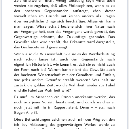
Zeit einstweilen nicht wenig anstößig seyn wird; doch
werden sie zugeben, daß alles Philosophiren, wenn es zu
den höchsten Gegenständen aufsteigt,
eben dieser
vorweltlichen
im Grunde mit keinen andern als Fragen
über vorweltliche Dinge sich beschäftige. Allgemein kann
man sagen, Wissenschaft beziehe sich ihrer Natur nach
auf Vergangenheit, oder das Vergangene werde gewußt, das
Gegenwärtige erkannt, das Zukünftige geahndet. Das
Gewußte aber wird erzählt, das Erkannte wird dargestellt,
das Geahndete wird geweissagt.
Wenn also die Wissenschaft, wie sie es der Wortbedeutung
nach schon lange ist, auch dem Gegenstande nach
eigentlich Historie ist, wie kommt es, daß sie es nicht auch
der Form nach ist? Warum kann nicht das Gewußte auch
der höchsten Wissenschaft mit der Geradheit und
Einfalt,
wie jedes andere Gewußte erzählt werden? Was hält sie
zurück die goldne Zeit, wo die Wahrheit wieder zur Fabel
und die Fabel zur Wahrheit wird?
Es muß im Menschen ein Princip anerkannt werden, das
noch aus jener Vorzeit herstammt, und durch welches er
noch jetzt mit ihr in Rapport steht. Denn – – etc. nach
Bogen A, p 3f.
Diese Betrachtungen zeichnen auch mir den Weg vor, den
ich bey Abfassung des gegenwärtigen Werkes werde zu