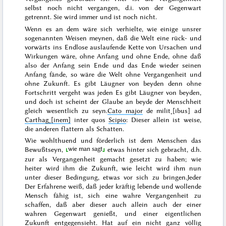
selbst noch nicht vergangen, d.i. von der Gegenwart
getrennt. Sie wird
immer
und ist noch nicht.
Wenn es
an dem wäre
sich verhielte, wie einige unsrer
sogenannten Weisen meynen, daß die Welt eine rück- und
vorwärts ins Endlose auslaufende Kette von Ursachen und
Wirkungen wäre, ohne Anfang und ohne Ende, ohne daß
also der Anfang sein Ende und das Ende wieder seinen
Anfang fände, so wäre die Welt ohne Vergangenheit und
ohne Zukunft.
Es gibt Läugner von beyden denn ohne
Fortschritt vergeht was jeden
Es gibt Läugner von beyden,
und doch
ist
scheint der Glaube an beyde der Menschheit
gleich wesentlich zu seyn.
Cato major
de milit˖[ibus] ad
Carthag˖[inem]
inter quos
Scipio
:
Dieser allein ist weise,
die anderen flattern als Schatten
.
Wie wohlthuend und förderlich ist dem Menschen das
wie man sagt
Bewußtseyn,
etwas hinter sich gebracht, d.h.
zur als Vergangenheit gemacht gesetzt zu haben; wie
heiter wird ihm die Zukunft, wie leicht wird ihm nun
unter dieser Bedingung, etwas vor sich zu bringen.
Jeder
Der Erfahrene weiß, daß jeder kräftig lebende und wollende
Mensch fähig ist, sich eine wahre Vergangenheit zu
schaffen, daß aber dieser auch allein auch der einer
wahren Gegenwart genießt, und einer eigentlichen
Zukunft entgegensieht.
Hat auf ein nicht ganz völlig