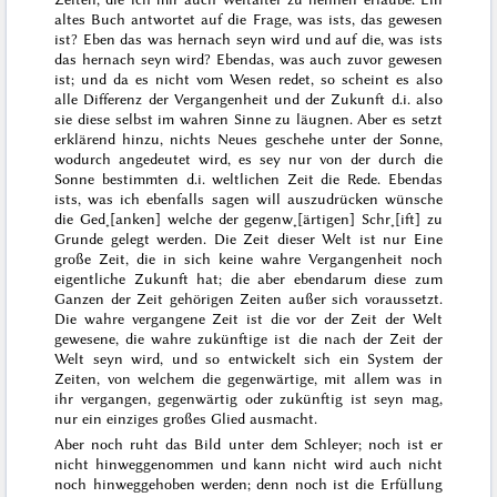
altes Buch antwortet auf die Frage, was ists, das gewesen
ist?
Eben das was hernach seyn wird
und auf die, was ists
das hernach seyn wird?
Ebendas, was auch zuvor gewesen
ist
; und da es nicht vom Wesen redet, so scheint es also
alle Differenz der Vergangenheit und der Zukunft
d.i.
also
sie
diese selbst im wahren Sinne zu läugnen. Aber es setzt
erklärend hinzu,
nichts Neues geschehe unter der Sonne
,
wodurch angedeutet wird, es sey nur von der durch die
Sonne bestimmten d.i. weltlichen Zeit die Rede. Ebendas
ists, was ich ebenfalls
sagen will
auszudrücken wünsche
die Ged˖[anken] welche der gegenw˖[ärtigen] Schr˖[ift] zu
Grunde gelegt werden.
Die Zeit dieser Welt ist nur Eine
große Zeit, die in sich keine wahre Vergangenheit noch
eigentliche Zukunft hat; die aber ebendarum diese zum
Ganzen der Zeit gehörigen Zeiten außer sich voraussetzt.
Die wahre vergangene Zeit ist die vor der Zeit der Welt
gewesene, die wahre zukünftige ist die nach der Zeit der
Welt seyn wird, und so entwickelt sich ein System der
Zeiten, von welchem die gegenwärtige, mit allem was in
ihr vergangen, gegenwärtig oder zukünftig
ist
seyn mag,
nur ein einziges großes Glied ausmacht.
Aber noch ruht das Bild unter dem Schleyer; noch ist er
nicht hinweggenommen und
kann nicht
wird auch nicht
noch
hinweggehoben werden;
denn noch ist die Erfüllung