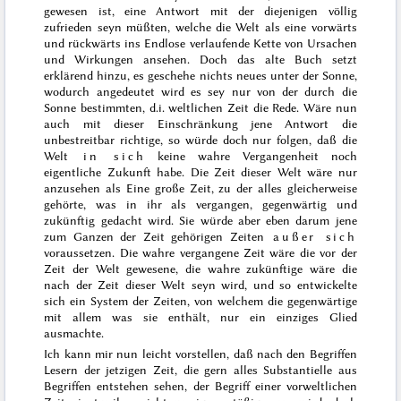
gewesen ist
, eine Antwort mit der diejenigen völlig
zufrieden seyn müßten, welche die Welt als eine vorwärts
und rückwärts ins Endlose verlaufende Kette von Ursachen
und Wirkungen ansehen. Doch das alte Buch setzt
erklärend hinzu,
es geschehe nichts neues unter der Sonne
,
wodurch angedeutet wird es sey nur von der durch die
Sonne bestimmten, d.i. weltlichen Zeit die Rede. Wäre nun
auch
mit dieser Einschränkung jene Antwort die
unbestreitbar richtige, so würde doch nur folgen, daß die
Welt
in sich
keine wahre Vergangenheit noch
eigentliche Zukunft habe. Die Zeit dieser Welt wäre nur
anzusehen als Eine große Zeit, zu der alles gleicherweise
gehörte, was in ihr als vergangen, gegenwärtig und
zukünftig gedacht wird. Sie würde aber eben darum jene
zum Ganzen der Zeit gehörigen Zeiten
außer sich
voraussetzen. Die wahre vergangene Zeit wäre die vor der
Zeit der Welt gewesene, die wahre zukünftige wäre die
nach der Zeit dieser Welt seyn wird, und so entwickelte
sich ein System der Zeiten, von welchem die gegenwärtige
mit allem was sie enthält, nur ein einziges Glied
ausmachte.
Ich kann mir nun leicht vorstellen, daß
nach den Begriffen
Lesern der jetzigen Zeit, die gern alles Substantielle aus
Begriffen entstehen sehen, der Begriff einer vorweltlichen