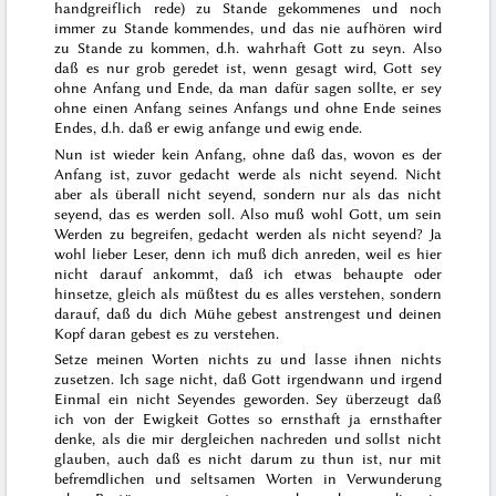
handgreiflich rede) zu Stande gekommenes und noch
immer zu Stande kommendes, und das nie aufhören wird
zu Stande zu kommen,
d.h. wahrhaft Gott zu seyn.
Also
daß es nur grob geredet ist, wenn gesagt wird, Gott sey
ohne Anfang und Ende, da man dafür sagen sollte, er sey
ohne einen Anfang seines Anfangs und ohne Ende seines
Endes, d.h. daß er ewig anfange und ewig ende.
Nun ist wieder kein Anfang, ohne daß das, wovon es der
Anfang ist, zuvor gedacht werde als nicht seyend. Nicht
aber als überall nicht seyend, sondern nur als das nicht
seyend, das es werden soll. Also muß
wohl Gott, um sein
Werden zu begreifen, gedacht werden als nicht seyend? Ja
wohl lieber Leser, denn ich muß dich anreden, weil es hier
nicht darauf ankommt, daß ich etwas behaupte oder
hinsetze, gleich als müßtest du es alles verstehen, sondern
darauf, daß du dich
Mühe gebest
anstrengest und deinen
Kopf daran gebest es zu verstehen.
Setze meinen Worten nichts zu und lasse ihnen nichts
zusetzen. Ich sage nicht, daß Gott irgendwann und irgend
Einmal ein nicht Seyendes geworden. Sey überzeugt daß
ich von der Ewigkeit Gottes so ernsthaft ja ernsthafter
denke, als die mir dergleichen nachreden und sollst nicht
glauben, auch daß es nicht darum zu thun ist, nur mit
befremdlichen und seltsamen Worten in Verwunderung