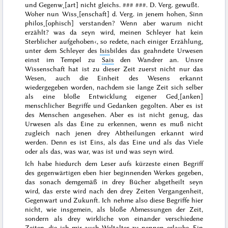
und Gegenw˖[art] nicht gleichs.
### ###
. D. Verg. gewußt.
Woher nun Wiss˖[enschaft] d. Verg. in jenem hohen, Sinn
philos˖[ophisch] verstanden? Wenn aber warum nicht
erzählt?
was
da
seyn wird, meinen Schleyer hat kein
Sterblicher aufgehoben
‹, so redete, nach einiger Erzählung,
unter dem Schleyer des
Isis
bildes das geahndete Urwesen
einst im Tempel zu
Sais
den Wandrer an. Unsre
Wissenschaft
hat
ist zu dieser Zeit
zuerst
nicht nur das
Wesen, auch die Einheit des Wesens
erkannt
wiedergegeben worden, nachdem sie lange Zeit sich
selber
als eine bloße Entwicklung
eigener Ged˖[anken]
menschlicher Begriffe und Gedanken
gegolten. Aber es ist
des Menschen
angesehen. Aber es ist nicht genug, das
Urwesen als das
Eine zu erkennen,
wenn
es muß
nicht
zugleich nach jenen drey Abtheilungen erkannt
wird
werden. Denn es ist Eins, als das Eine und als das Viele
oder als das, was war, was ist und was seyn wird.
Ich habe hiedurch dem Leser aufs kürzeste einen Begriff
des
gegenwärtigen eben
hier beginnenden Werkes gegeben,
das sonach demgemäß in drey Bücher abgetheilt seyn
wird,
das erste wird
nach den drey Zeiten Vergangenheit,
Gegenwart und Zu
kunft. Ich nehme
also
diese Begriffe hier
nicht, wie insgemein, als bloße Abmessungen der Zeit,
sondern als drey wirkliche von einander verschiedene
Zeiten, die ich mir auch Weltalter zu nennen erlaube. Ein