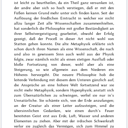
ist leicht zu beurtheilen, da ein Theil ganz versunken ist,
der andre aber sich so hoch verstiegen, daß er mit den
Füßen keinen Grund mehr unter sich finden kann. Seit der
Auflösung der friedlichen Eintracht in welcher vor nicht
allzu langer Zeit alle Wissenschaften zusammenhielten,
hat sonderlich die Philosophie mit großer Beständigkeit an
ihrer Selbstvergeistigung gearbeitet, obwohl der Erfolg
gezeigt, daß der Proceß in dieser Art nicht wohl von
Statten gehen konnte. Die alte Metaphysik erklärte sich
schon durch ihren Namen als eine Wissenschaft, die nach
und also in gewissem Sinn auch wohl aus der Physik
folgte, zwar nämlich nicht als einen stetigen Ausfluß oder
bloße Fortsetzung von dieser, wohl aber als eine
Steigerung, so wie allgemein aus dem Niederen ein
Höheres hervorgeht. Die neuere Philosophie hob die
leitende Verbindung mit diesem dem Unteren gänzlich auf;
die Ansprüche an eine höhere Welt fortsetzend war sie
nicht mehr Metaphysik, sondern Hyperphysik; anstatt sich
zum Übernatürlichen zu schwingen, verfiel sie nur in’s
Unnatürliche. Sie schämte sich, von der Erde anzufangen;
an der Creatur als einer Leiter aufzusteigen, und die
übersinnlichen Gedanken, wie einen durch’s Feuer
bereiteten Geist erst aus Erde, Luft, Wasser und anderen
Elementen zu ziehen. Aber mit der irdischen Schwerkraft
verlor sie zugleich das Vermögen, sich zum Himmel zu