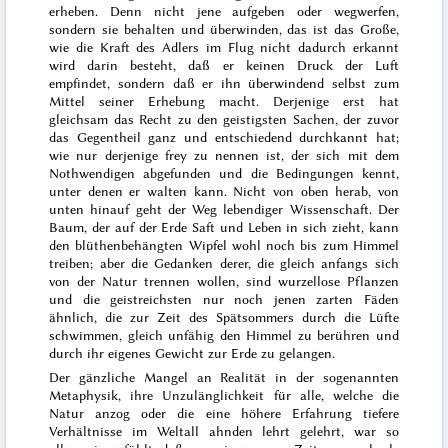
erheben. Denn nicht jene aufgeben oder wegwerfen,
sondern sie behalten und überwinden, das ist das Große,
wie die Kraft des Adlers im Flug nicht
dadurch erkannt
wird
darin besteht, daß er keinen Druck der Luft
empfindet, sondern daß er ihn überwindend selbst zum
Mittel seiner Erhebung macht. Derjenige erst hat
gleichsam das Recht zu den geistigsten Sachen, der zuvor
das Gegentheil ganz und entschiedend
durchkannt hat;
wie nur derjenige frey zu nennen ist, der sich mit dem
Nothwendigen abgefunden und die Bedingungen kennt,
unter denen er walten kann. Nicht von oben herab, von
unten hinauf geht der Weg lebendiger Wissenschaft. Der
Baum, der auf der Erde Saft und Leben in sich zieht, kann
den blüthenbehängten Wipfel wohl noch bis zum Himmel
treiben; aber die Gedanken derer, die gleich anfangs sich
von der Natur trennen wollen, sind wurzellose Pflanzen
und die geistreichsten nur noch jenen zarten Fäden
ähnlich, die zur Zeit des Spätsommers durch die Lüfte
schwimmen, gleich unfähig den Himmel zu berühren und
durch ihr eigenes Gewicht zur Erde zu gelangen.
Der gänzliche Mangel an Realität in der sogenannten
Metaphysik, ihre Unzulänglichkeit für alle, welche die
Natur anzog oder
die
eine höhere Erfahrung tiefere
Verhältnisse im Weltall ahnden
lehrt
gelehrt, war so