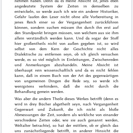
nehmen haben. Denn da es meine Absicht ist, jenes eben
angedeutete System der Zeiten in demselben zu
entwickeln, so werde auch ich
wie ein anderer Historiker,
Gefahr laufen
den Leser nicht ohne alle Vorbereitung in
jenes Reich
einer so
der Vergangenheit zurückführen
können, sondern
suchen müssen ihn durch
ihn erst auf
den Standpunkt bringen müssen, von welchem aus sie ihm
allein verständlich werden kann. Und da sogar der Stoff
hier großentheils nicht von außen gegeben ist, so wird
selbst von dem Kern der Geschichte nicht alles
Dialektische zu entfernen seyn, ob ich gleich versuchen
werde, es so viel möglich in Einleitungen, Zwischenreden
und Anmerkungen abzuhandeln. Meine Absicht ist
überhaupt rein wissenschaftlich und da es nicht fehlen
kann, daß in einem Buch von der Art des gegenwärtigen
von ungemeinen Dingen die Rede sey, so werde ich
wenigstens verhindern, daß die nicht durch die
Behandlung gemein werden.
Was aber die andern Theile dieses Werkes betrifft (denn es
wird in drey Bücher abgetheilt seyn, nach Vergangenheit
Gegenwart und Zukunft, die ich nicht als bloße
Abmessungen der Zeit, sondern als wirkliche von einander
verschiedene Zeiten oder, wie sie auch genannt werden,
Weltalter betrachte), so hat der mittlere, ob er gleich das
uns zunächstliegende betrifft, in anderer Hinsicht die