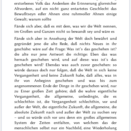
erstorbenes Volk das Andenken die Erinnerung glorreicher
Altvordern, auf ein nicht ganz entartetes Geschlecht das
Bewußtseyn edler Ahnen eine ruhmvoller Ahnen einige
Gewalt; warum sollte
Fände sich aber, daß es mit dem, was wir die Welt nennen,
im Großen und Ganzen nicht so bewandt sey und wäre es
Fände sich aber in Ansehung der Welt doch bewährt und
gegründet
jene
die alte Rede, daß
nichts Neues in ihr
geschähe
: wäre auf die Frage: Was ist’s das geschehen ist?
die alte
nur jene Antwort die richtige:
Eben das was
hernach geschehen wird
, und auf diese: was ist’s das
geschehen wird?
Ebendas was auch zuvor geschehen
: so
würde daraus doch nur folgen, daß die Welt in sich keine
Vergangenheit und keine Zukunft habe, daß alles, was in
ihr von Anbeginn geschehen und was bis zum
angenommenen Ende der Dinge in ihr geschehen wird, nur
zu Einer großen Zeit gehöre; daß die wahre eigentliche
Vergangenheit, die allgemeine,
unbedingte, die es
schlechthin ist,
die Vergangenheit schlechthin, vor und
außer der Welt, die eigentliche Zukunft, die allgemeine, die
absolute Zukunft nach und außer der Welt zu suchen sey
– und so würde sich vor uns denn ein großes
allgemeines
System der Zeiten entfalten, von welchem das der
menschlichen selbst nur ein Nachbild, eine Wiederholung