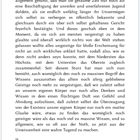
allgemein gefühlt, daß man sie geraume Zeit nur noch als
eine Beschäftigung der unreifen und unerfahrenen Jugend
duldete, als sie endlich unfähig länger ihr Unvermögen
sich selbst zu verbergen
es öffentlich bekannte und
gleichsam durch ein über sich selbst gehaltenes Gericht
feyerlich bestätigte
. Und dieses geschah eben in dem
Moment, da sie sich am meisten vergeistigt zu haben
glaubte und
überall wirklich nichts von der Welt stehen
gelassen wollte
alles ungeistige für bloße Erscheinung
für
nicht an sich wirkliches erklärt hatte, sodaß also, wie es
denn nicht anders seyn konnte, mit dem Niedersten das
Höchste, mit dem Untersten das Oberste zugleich
zusammenfiel. Seit diesem Sturz hat man sich nun
bemüht, auch
womöglich den noch zu massiven Begriff des
Wissens auszurotten
das allein noch übrig gebliebene
Geistige noch mehr zu vergeistigen,
daß wir zuletzt selbst
an unserm eigenen Körper nur noch alles Denken und
Wissen in dem einen flüchtigen Duft von Gefühl und
Ahndung aufzulösen, daß zuletzt selbst die Überzeugung
von der Existenz unsrer eignen Körper nur noch ein matter
Glaube wäre
, etwas zu finden das womöglich noch
geistiger wäre als das noch viel zu massive Wissen, und so
allgemein, wie so oft aus der Noth, so jetzt aus der
Unwissenheit eine wahre Tugend zu machen.