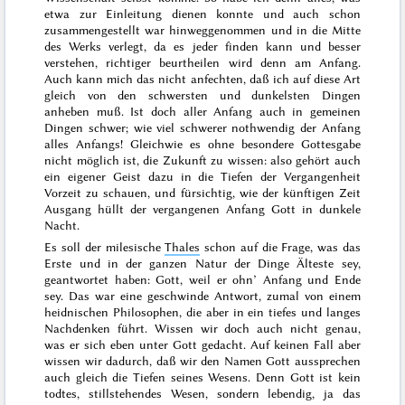
etwa zur Einleitung dienen konnte und auch schon
zusammengestellt war hinweggenommen und in die Mitte
des Werks verlegt, da es jeder finden kann und besser
verstehen, richtiger beurtheilen wird denn am Anfang.
Auch kann mich das nicht anfechten, daß ich auf diese Art
gleich von den schwersten und dunkelsten Dingen
anheben muß. Ist doch aller Anfang auch in gemeinen
Dingen schwer; wie viel schwerer nothwendig der Anfang
alles Anfangs! Gleichwie es ohne besondere Gottesgabe
nicht möglich ist, die Zukunft zu wissen: also gehört auch
ein eigener Geist dazu in die Tiefen der
Vergangenheit
Vorzeit zu schauen, und fürsichtig, wie der künftigen Zeit
Ausgang hüllt der vergangenen Anfang Gott in dunkele
Nacht.
Es soll der milesische
Thales
schon auf die Frage, was das
Erste und
in der ganzen Natur der Dinge Älteste sey
,
geantwortet haben:
Gott, weil er ohn’ Anfang und Ende
sey
. Das war eine geschwinde
Antwort, zumal von einem
heidnischen Philosophen,
die aber in ein tiefes und langes
Nachdenken führt
. Wissen wir doch auch nicht genau,
was er sich eben unter Gott gedacht. Auf keinen Fall aber
wissen wir dadurch, daß wir den Namen Gott aussprechen
auch gleich die Tiefen seines Wesens. Denn Gott ist kein
todtes, stillstehendes Wesen, sondern lebendig, ja das