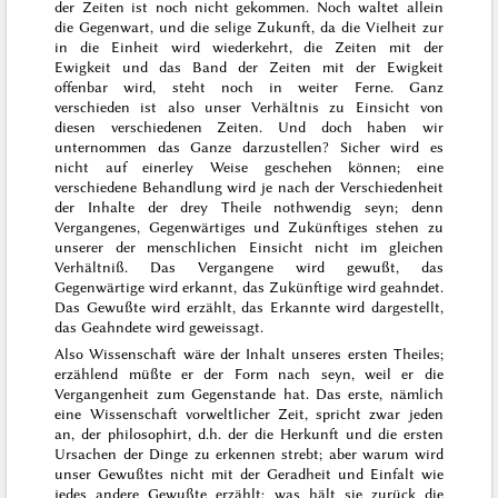
der Zeiten ist noch nicht gekommen.
Noch waltet allein
die Gegenwart, und die selige Zukunft, da die Vielheit
zur
in die Einheit
wird
wiederkehrt,
die Zeiten mit der
Ewigkeit und
das Band der Zeiten mit der Ewigkeit
offenbar wird, steht
noch
in weiter Ferne.
Ganz
verschieden ist also unser Verhältnis zu Einsicht von
diesen verschiedenen Zeiten.
Und doch haben wir
unternommen das Ganze darzustellen? Sicher wird es
nicht auf einerley Weise geschehen können; eine
verschiedene Behandlung wird je nach der Verschiedenheit
der Inhalte der drey Theile nothwendig seyn; denn
Vergangenes, Gegenwärtiges und Zukünftiges stehen zu
unserer
der menschlichen Einsicht nicht im gleichen
Verhältniß. Das Vergangene wird gewußt, das
Gegenwärtige wird erkannt, das Zukünftige wird geahndet.
Das Gewußte wird erzählt, das Erkannte wird dargestellt,
das Geahndete wird geweissagt.
Also Wissenschaft wäre der Inhalt unseres ersten Theiles;
erzählend müßte er der Form nach seyn, weil er die
Vergangenheit zum Gegenstande hat. Das erste, nämlich
eine Wissenschaft vorweltlicher Zeit, spricht zwar jeden
an, der philosophirt, d.h. der die Herkunft und die ersten
Ursachen der Dinge zu erkennen strebt; aber warum wird
unser Gewußtes nicht mit der Geradheit und Einfalt wie
jedes andere Gewußte erzählt; was hält sie zurück die