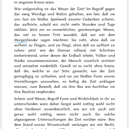
in engerem Kreise wäre.
Wie vielgestaltig ist das Wesen der Zeit! Im Begriff gegen
das ewig
Würdige und
Wahre gehalten, wie leer, daß sie
uns fast ein bloßes Spielwerk unserer Gedanken scheint,
das aufhörte, sobald wir nicht mehr Stunden und Tage
zählten. Jetzt ein so unmerkliches, geisterartiges Wesen,
das mit so leisem Tritt wandelt, daß wir mit dem
Morgen
länder sagen möchten:
Sie ruht, ohne daß sie
aufhört zu fliegen, und sie fliegt, ohne daß sie aufhört zu
ruhen
: jetzt wie der Donner rollend, mit Schritten
einhertretend, unter denen der Erdball erbebt, Völker und
Städte zusammenstürzen, der Mensch innerlich erzittert
und zermalmt niederfällt. Gewiß ist es nicht ohne Ironie,
daß die, welche es zur Sitte gemacht, von der Zeit
geringfügig zu urtheilen, und sie zur
bloßen Form unsrer
Vorstellungen
anzusehen, so heftig die Zeit anklagen
müssen, zum Beweiß,
daß sie ihre Rea
wie furchtbar sie
ihre Realität empfunden.
Schein und Wesen,
Begriff
Form und Wirklichkeit in ihr zu
unterscheiden wäre daher
längst wohl nöthig wohl nicht
ohne Verdienst unverdienstlich, wie wir ich auch seit
gerau
wohl nöthig, wenn nicht auch für solche
abgezogenen Untersuchungen die Zeit vorüber wäre. Bey
dem Stand unsrer Wissenschaft verlangen wir mit Recht,