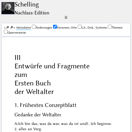
Schelling
Nachlass-Edition
☰
🔎︎
🔎︎
Me­ta­da­ten
Änderungen
Personen, Orte
Lit., Dok., Systeme
Themen
Querverweise
III
Entwürfe und Fragmente
zum
Ersten Buch
der Weltalter
1. Frühestes Conzeptblatt
Gedanke der Weltalter
A
›
Ich bin das, was da war, was
da
ist und
1. Ich beginne.
2. alles an Verg.