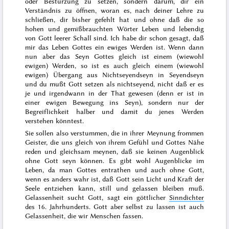
oder Bestürzung zu setzen, sondern darum, dir ein
Verständnis zu öffnen, woran es, nach deiner Lehre zu
schließen, dir bisher gefehlt hat und ohne daß die so
hohen und gemißbrauchten Wörter Leben und lebendig
von Gott leerer Schall sind. Ich habe dir schon gesagt, daß
mir das Leben Gottes ein ewiges Werden ist. Wenn dann
nun aber das Seyn Gottes gleich ist einem (wiewohl
ewigen) Werden, so ist es auch gleich einem (wiewohl
ewigen) Übergang aus Nichtseyendseyn in Seyendseyn
und du mußt Gott setzen als nichtseyend, nicht daß er es
je und irgendwann in der That gewesen (denn er ist in
einer ewigen Bewegung ins Seyn), sondern nur der
Begreiflichkeit halber und damit du jenes Werden
verstehen könntest.
Sie sollen also verstummen, die in ihrer Meynung frommen
Geister, die uns gleich von ihrem Gefühl und Gottes Nähe
reden und gleichsam meynen, daß sie keinen Augenblick
ohne Gott seyn können. Es gibt wohl Augenblicke im
Leben, da man Gottes entrathen und auch ohne Gott,
wenn es anders wahr ist, daß Gott sein Licht und Kraft der
Seele entziehen kann, still und gelassen bleiben muß.
Gelassenheit sucht Gott
, sagt ein göttlicher
Sinndichter
des
16. Jahrhunderts
.
Gott aber selbst zu lassen ist auch
Gelassenheit, die wir Menschen fassen
.