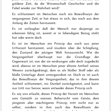
goldene Zeit, da die Wissenschaft Geschichte und die
Fabel wieder zur Wahrheit wird?
Es schlummert im Menschen noch ein Bewußtseyn der
vergangenen Zeit; er hat etwas in sich, das noch aus dem
Anfang der Zeiten herstammt.
Es ist unläugbar daß der Mensch nur dasjenige zu
erkennen fähig ist, womit er in lebendigem Bezug steht
hat
oder worin doch
Es ist im Menschen ein Princip das noch aus jener
Ur
Vorzeit herstammt, und insofern über die Schöpfung,
den Zustand der jetzigen Welt hinausreicht. Wie die
Vergangenheit überhaupt nur die Grundlage der
Gegenwart ist, von der sie verdrungen oder doch zugedeckt
wird, ebenso ist im Menschen jener älteste Antheil seines
Wesens zurück
gedrängt, dem es
als bloßer Stoff oder als
bloße Unterlage dient
untergeordnet ist. Doch es ist auch
das Bewußtseyn der Vergangenheit, das in
ihm
diesem
Antheil schlummert, ins Dunkel zurückgesetzt, und
kann
nur
tritt nur hervor, wenn entweder dieses Princip sich
Es sey uns erlaubt, dieses Princip der Vorzeit im Menschen
sein Gemüth zu nennen. Beherrscht vom Geiste, dem
jüngeren aber mächtigeren Princip, tritt nicht nur es
selbst, sondern in ihm auch das Bewußtsein der