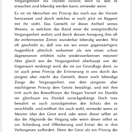
Vergangenheit ins Dunkel zurück; doch so daß es
erwachen und lebendig werden kann, entweder wenn
Es ist im Menschen ein Princip das noch aus der Vorzeit
herstammt und durch welches er noch jetzt im Rapport
mit ihr steht. Das Gemüth ist dieser Antheil seines
Wesens, in welchem
das Band einer
die unergründliche
Vergangenheit wohnt; und durch dessen Anregung ihm oft
die entferntesten Zeiten wunderbar lebendig werden. Wie
oft geschieht es, daß
uns ein
wir einen gegenwärtige
r
n
Augenblick
plötzlich vorkommt als
wie einen schon
dagewesenen
erlebten nahe
wiederzuerkennen meynen!
Aber
gleich
wie die Vergangenheit überhaupt von der
Gegenwart verdrängt wird, der sie zur Grundlage dient, so
ist auch
jenes Princip der Erinnerung in uns durch das
jüngere aber mächt
das Gemüth, dieser noch lebendige
Zeuge der Vergangenheit, von dem jüngeren aber
mächtigeren Princip dem Geiste bewältigt, und
mit ihm
tritt auch das Bewußtseyn der Vergan Vorzeit ins Dunkle
ver
gleichsam ins Dunkel zurückgedrängt. Doch treu
bewahrt es auch zurückgetreten den Schatz den es
verschließt, und eröffnet ihn auch wohl, entweder wenn es
Meister über den Geist wird,
oder wenn dieser selber an
das die Abgründe der Vergang
oder wenn dieser selbst es
zur Scheidung und Offenbarung
und Entwi
des in ihm
Verborgenen auffordert. Denn der Geist als ein Princip der