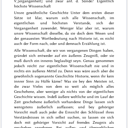
V˖[ergangenheit] und zwar anf. d.
Sünde? Eigentlich
höchste Wissenschaft
Unsre gewöhnliche Geschichte
Unter dem ersten dieser
Sätze ist klar, warum sich alle Wissenschaft, im
eigentlichen und höchsten Verstande, sich der
Vergangenheit zuwendet. Weniger klar aber ist, warum
unsre Wissenschaft dieselbe, da sie doch dem Wesen und
der genauesten Wortbedeutung nach Historie ist, es nicht
auch der Form nach, oder und demnach Erzählung ist.
Alle Wissenschaft, die wir von vergangenen Dingen haben,
gründet sich entweder auf ein äußeres Zeugniß, oder sie
muß durch ein inneres beglaubigt seyn. Genau genommen
jedoch reicht zur eigentlichen Wissenschaft nie und in
nichts ein äußeres Mittel zu. Denn was wäre auch aber die
gewöhnlich sogenannte Geschichte Historie, wenn ihr kein
innrer Sinn zu Hülfe käme? Was sie bey den Meisten ist,
die zwar
Vieles von dem
so weit als möglich alles
Geschehene, aber weniger als nichts von der eigentlichen
Geschichte wissen. Indeß äußere weltliche und im Lauf der
Zeit geschehene äußerlich vorhandene Dinge lassen sich
wenigstens äußerlich auffassen; und
bey gehöriger
Vorsicht
muß auch jeder
die Einsicht
den Schlüssel ihres
Verständnisses in sich selbst suchen, so lassen sie sich
doch mit gehöriger Vorsicht auf fremdes Zeugnis als
geschehen annehmen. Bei außer- und überweltlichen