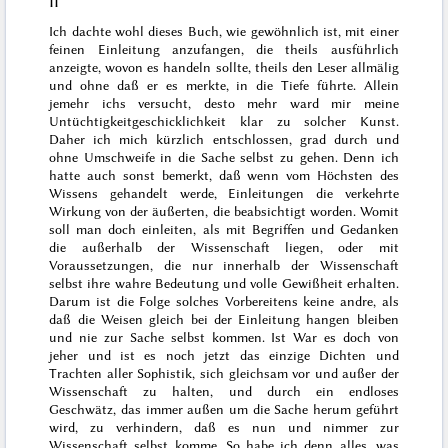
II
Ich dachte wohl dieses Buch, wie gewöhnlich ist, mit einer
feinen Einleitung anzufangen, die theils ausführlich
anzeigte, wovon es handeln sollte, theils den Leser allmälig
und ohne daß er es merkte, in die Tiefe führte. Allein
jemehr ichs versucht, desto mehr ward mir meine
Un
tüchtigkeit
geschicklichkeit klar zu solcher Kunst.
Daher ich mich kürzlich entschlossen, grad durch und
ohne Umschweife in die Sache selbst zu gehen. Denn ich
hatte auch sonst bemerkt, daß wenn vom Höchsten des
Wissens gehandelt werde, Einleitungen die verkehrte
Wirkung von der äußerten, die beabsichtigt worden. Womit
soll man doch einleiten, als mit Begriffen und Gedanken
die außerhalb der Wissenschaft liegen, oder mit
Voraussetzungen, die nur innerhalb der Wissenschaft
selbst ihre wahre Bedeutung und volle Gewißheit erhalten.
Darum ist die Folge solches Vorbereitens keine andre, als
daß die Weisen gleich bei der Einleitung hangen bleiben
und nie zur Sache selbst kommen.
Ist
War es doch von
jeher und ist es noch jetzt das einzige Dichten und
Trachten aller Sophistik, sich gleichsam vor und außer der
Wissenschaft zu halten, und durch ein endloses
Geschwätz, das immer außen um die Sache herum geführt
wird, zu verhindern, daß es nun und nimmer zur
Wissenschaft selbst komme. So habe ich denn alles, was