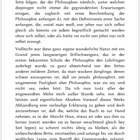
Sitte folgen, der der Philosophen nämlich, unter welchen
diejenigen nicht immer die gegründetsten Erwartungen
erregen, die sogleich mit einer Beschreibung der
Philosophie anfangen
d.i. mit den Definitionen einer Sache
anfangen, die, soviel man weiß, von jeher nur sich selbst
gleich als könnte sie
jedem
begreiflich
gemacht
werden
ohne sich selbst, oder als hätte sie nicht von jeher nur sich
selbst erzeugt.
Vielleicht war diese
ganz eigene
wunderliche Natur mit ein
Grund jenes langwierigen Stillschweigens, das in der
ersten bekannten Schule der Philosophie den Lehrlingen
auferlegt wurde; so ganz abweichend von den Sitten
anderer
milderer
Zeiten, da man wackere Jünglinge, denen
schwer anzuspüren ist, daß sie jemals philosophirt, mit
ungemeiner Festigkeit über Philosophie, was sie sey und
nicht sey, reden hört. Da ich nun trotz aller der
angewandten Mühe mich außer Stande sehe, von dem
letzten und eigentlichen Absehen
Vorwurf
dieses Werks
Abhandlung
eine vorläufige Erklärung zu geben und doch
anzunehmen ist, daß die, welche
das Buch
es zur Hand
nehmen, es in der Absicht thun, etwas an oder aus ihm zu
lernen (sonst würden sie es besser verachtend gleich bey
Seit legen): so scheint nichts übrig zu bleiben, als die
unbescheidene Bitte, einstweilen und solange bis sie durch
wirkliches Lesen zum Begriff des Gegenstandes gelangt,