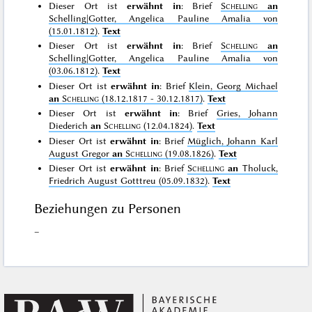
Dieser Ort ist
erwähnt in
: Brief
Schelling
an
Schelling|Gotter, Angelica Pauline Amalia von
(15.01.1812)
.
Text
Dieser Ort ist
erwähnt in
: Brief
Schelling
an
Schelling|Gotter, Angelica Pauline Amalia von
(03.06.1812)
.
Text
Dieser Ort ist
erwähnt in
: Brief
Klein, Georg Michael
an
Schelling
(18.12.1817 - 30.12.1817)
.
Text
Dieser Ort ist
erwähnt in
: Brief
Gries, Johann
Diederich
an
Schelling
(12.04.1824)
.
Text
Dieser Ort ist
erwähnt in
: Brief
Müglich, Johann Karl
August Gregor
an
Schelling
(19.08.1826)
.
Text
Dieser Ort ist
erwähnt in
: Brief
Schelling
an
Tholuck,
Friedrich August Gotttreu (05.09.1832)
.
Text
Beziehungen zu Personen
–