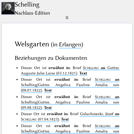
Schelling
Nachlass-Edition
☰
Welsgarten
(in
Erlangen
)
Beziehungen zu Dokumenten
Dieser Ort ist
erwähnt in
: Brief
Schelling
an
Gotter,
Auguste Julie Luise (03.12.1821)
.
Text
Dieser Ort ist
erwähnt in
: Brief
Schelling
an
Schelling|Gotter, Angelica Pauline Amalia von
(08.07.1822)
.
Text
Dieser Ort ist
erwähnt in
: Brief
Schelling
an
Schelling|Gotter, Angelica Pauline Amalia von
(09.08.1822)
.
Text
Dieser Ort ist
erwähnt in
: Brief
Goluchowski, Józef
an
Schelling
(07.04.1823)
.
Text
Dieser Ort ist
erwähnt in
: Brief
Schelling
an
Schelling|Gotter, Angelica Pauline Amalia von