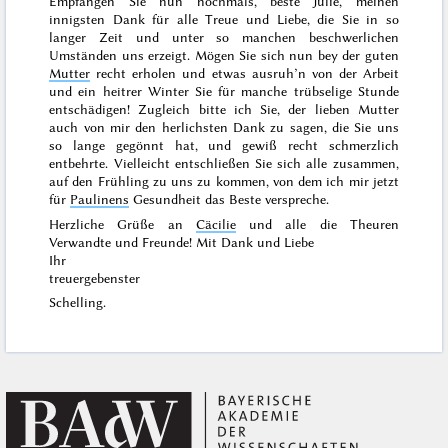
Empfangen Sie nun nochmals, beste Julie, meinen
innigsten Dank für alle Treue und Liebe, die Sie in so
langer Zeit und unter so manchen beschwerlichen
Umständen uns erzeigt. Mögen Sie sich nun bey der guten
Mutter
recht erholen und etwas ausruh’n von der Arbeit
und ein heitrer
Winter
Sie für manche trübselige Stunde
entschä
digen! Zugleich bitte ich Sie, der lieben Mutter
auch von mir den herlichsten Dank zu sagen, die Sie uns
so lange gegönnt hat, und gewiß recht schmerzlich
entbehrte. Vielleicht entschließen Sie sich alle zusammen,
auf den
Frühling
zu uns zu kommen, von dem ich mir jetzt
für
Paulinens
Gesundheit das Beste verspreche.
Herzliche Grüße an
Cäcilie
und alle die Theuren
Verwandte und Freunde! Mit Dank und Liebe
Ihr
treuergebenster
Schelling.