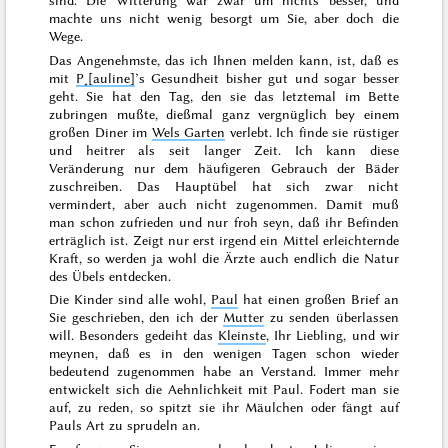
sind. Die Witterung war zwar um nichts besser, und
machte uns nicht wenig besorgt um Sie, aber doch die
Wege.
Das Angenehmste, das ich Ihnen melden kann, ist, daß es
mit
P˖[auline]
’s Gesundheit bisher gut und sogar besser
geht. Sie hat den Tag, den sie das letztemal im Bette
zubringen mußte, dießmal ganz vergnüglich bey einem
großen Diner im
Wels Garten
verlebt. Ich finde sie rüstiger
und heitrer als seit langer Zeit. Ich kann diese
Veränderung nur dem häufigeren Gebrauch der Bäder
zuschreiben.
Das Hauptübel hat sich zwar nicht
vermindert, aber auch nicht zugenommen. Damit muß
man schon zufrieden und nur froh seyn, daß ihr Befinden
erträglich ist. Zeigt nur erst irgend ein Mittel erleichternde
Kraft, so werden ja wohl die Ärzte auch endlich die Natur
des Übels entdecken.
Die Kinder sind alle wohl,
Paul
hat einen großen Brief an
Sie geschrieben, den ich der
Mutter
zu senden überlassen
will. Besonders gedeiht das
Kleinste
, Ihr Liebling, und wir
meynen, daß es in den wenigen Tagen schon wieder
bedeutend zugenommen habe an Verstand. Immer mehr
entwickelt sich die Aehnlichkeit mit Paul. Fodert man sie
auf, zu reden, so spitzt sie ihr Mäulchen oder fängt auf
Pauls Art zu sprudeln an.