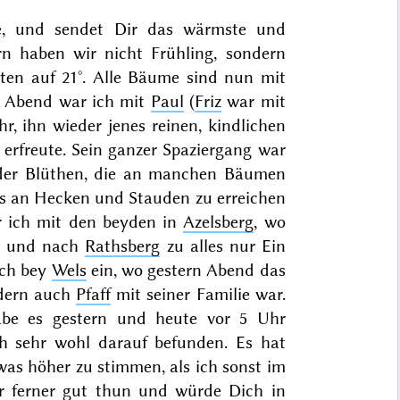
e, und sendet Dir das wärmste und
rn
haben wir nicht Frühling, sondern
en auf 21°. Alle Bäume sind nun mit
Abend war ich mit
Paul
(
Friz
war mit
hr, ihn wieder jenes reinen, kindlichen
 erfreute. Sein ganzer Spaziergang war
t der Blüthen, die an manchen Bäumen
as an Hecken und Stauden zu erreichen
 ich mit den beyden in
Azelsberg
, wo
t, und nach
Rathsberg
zu alles nur Ein
och bey
Wels
ein, wo gestern Abend das
ndern auch
Pfaff
mit seiner Familie war.
abe es gestern und heute vor 5 Uhr
h sehr wohl darauf befunden. Es hat
was höher zu stimmen, als ich sonst im
mir ferner gut thun und würde Dich in