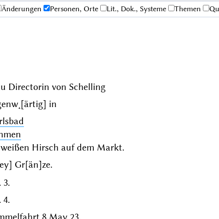
Änderungen
Personen, Orte
Lit., Dok., Systeme
Themen
Qu
au Directorin von
Schelling
enw˖[ärtig] in
rlsbad
hmen
 weißen Hirsch auf dem Markt.
[ey] Gr[än]ze.
 3.
 4.
mmelfahrt 8 May 23
.