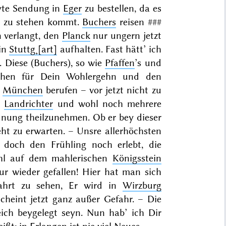
yte Sendung in
Eger
zu bestellen, da es
te zu stehen kommt.
Buchers
reisen
###
 verlangt, den
Planck
nur ungern jetzt
 in
Stuttg˖[art]
aufhalten. Fast hätt’ ich
 Diese (Buchers), so wie
Pfaffen
’s und
chen für Dein Wohlergehn und den
h
München
berufen – vor jetzt nicht zu
e
Landrichter
und wohl noch mehrere
nung theilzunehmen. Ob er bey dieser
eht zu erwarten. – Unsre allerhöchsten
o doch den Frühling noch erlebt, die
hl auf dem mahlerischen
Königsstein
 wieder gefallen! Hier hat man sich
fahrt zu sehen, Er wird in
Wirzburg
cheint jetzt ganz außer Gefahr. – Die
ich beygelegt seyn. Nun hab’ ich Dir