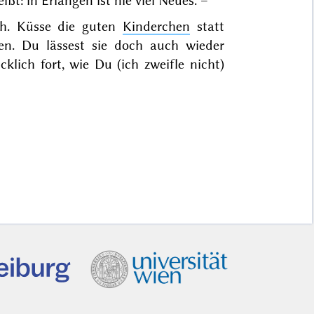
ßt: in Erlangen ist nie viel Neues. –
ch. Küsse die guten
Kinderchen
statt
sen. Du lässest sie doch auch wieder
cklich fort, wie Du (ich zweifle nicht)