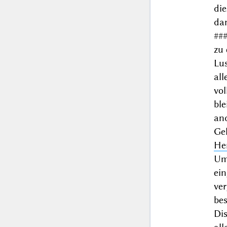
die
da
##
zu 
Lu
al
vo
bl
an
Gel
He
Um
ei
ve
be
Di