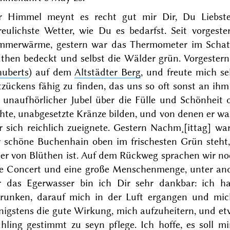
r Himmel meynt es recht gut mir Dir, Du Liebst
freulichste Wetter, wie Du es bedarfst. Seit
vorgeste
mmerwärme,
gestern
war das Thermometer im Schatt
üthen bedeckt und selbst die Wälder grün.
Vorgestern
huberts
) auf dem
Altstädter Berg
, und freute mich se
zückens fähig zu finden, das uns so oft sonst an ihm
n unaufhörlicher Jubel über die Fülle und Schönhei
chte, unabgesetzte Kränze bilden, und von denen er w
 sich reichlich zueignete.
Gestern
Nachm˖[ittag] war
r schöne Buchenhain oben im frischesten Grün steh
er von Blüthen ist. Auf dem Rückweg sprachen wir n
te Concert und eine große Menschenmenge, unter a
r das Egerwasser bin ich Dir sehr dankbar: ich h
trunken, darauf mich in der Luft ergangen und mic
igstens die gute Wirkung, mich aufzuheitern, und et
ühling gestimmt zu seyn pflege. Ich hoffe, es soll 