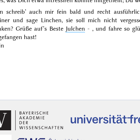
es, was Dich etwa intressiren könnte mitgetheilt; Du wei
n schreib’ auch mir fein bald und recht ausführli
iner und sage Linchen, sie soll mich nicht verges
inken? Grüße auf’s Beste
Julchen
- , und fahre so glü
gefangen hast!
in