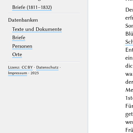
Briefe (1811–1832)
De
er
Datenbanken
So
Texte und Dokumente
Bl
Briefe
Sc
Personen
Ent
Orte
ei
di
Lizenz: CC BY
·
Datenschutz
·
war
Impressum
· 2025
de
Me
1s
Fü
ge
wen
Fr