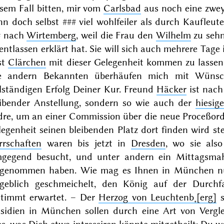
sem Fall bitten, mir vom
Carlsbad
aus noch eine zwe
nn doch selbst
###
viel wohlfeiler als durch Kaufleu
#
nach
Wirtemberg
, weil die Frau den
Wilhelm
zu sehn
entlassen erklärt hat. Sie will sich auch mehrere Tage
st
Clärchen
mit dieser Gelegenheit kommen zu lassen.
le andern Bekannten überhäufen mich mit Wüns
llständigen Erfolg Deiner Kur. Freund
Häcker
ist nac
eibender Anstellung, sondern so wie auch der
hiesig
dre, um an einer Commission über die neue Proceßord
egenheit seinen bleibenden Platz dort finden wird st
rrschaften
waren bis jetzt in
Dresden
, wo sie als
gegend besucht, und unter andern ein Mittagsma
ngenommen haben. Wie mag es Ihnen in München nur
rgeblich geschmeichelt, den König auf der Durch
stimmt erwartet. – Der
Herzog von Leuchtenb˖[erg]
s
ssidien in München sollen durch eine Art von Vergle