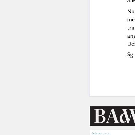
all
Nu
me
tr
an
De
Sg