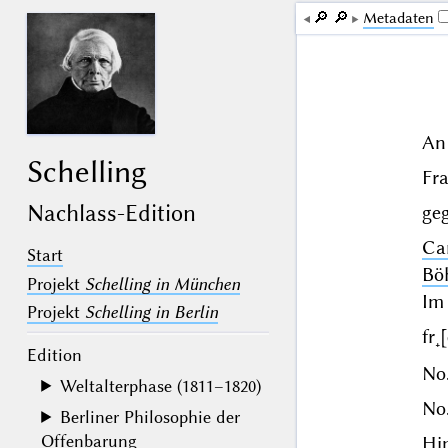
🔎︎
🔎︎
Me­ta­da­ten
An
Schelling
Fr
Nachlass-Edition
geg
Ca
Start
Bö
Projekt
Schelling in München
Im
Projekt
Schelling in Berlin
fr˖
Edition
No.
Weltalterphase (1811–1820)
No.
Berliner Philosophie der
Offenbarung
Hi