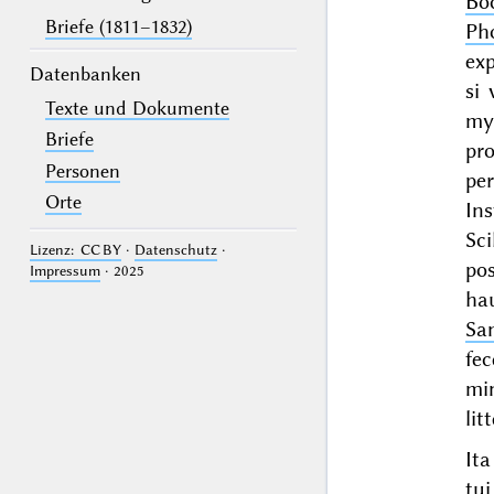
Bo
Briefe (1811–1832)
Ph
exp
Datenbanken
si
Texte und Dokumente
my
Briefe
pr
Personen
per
Orte
Ins
Sci
Lizenz: CC BY
·
Datenschutz
·
po
Impressum
· 2025
ha
Sa
fec
mi
lit
Ita
tui