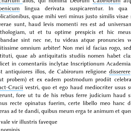
chartum
alios, qui nomina Deorum
Cabiriorum
atq
oenicum
lingua derivata suspicarentur. In qua 
licationibus, quae mihi veri minus justo similis visae
 verae sunt, haud levis momenti res est ad universam
thologiam, ut et tu optime prespicis et hic meus l
obandae sint nec ne, tu videas atque pronuncies v
itissime omnium arbiter! Non mei id facias rogo, sed 
tituti, quae ab antiquitatis studiis nomen habet cl
licet in comentariis inclytae Inscriptionum Academiae
st antiquiores illos, de Cabirorum religione
disserere
ut probem) et ex eadem postmodum prodiit celeb
nct-Crucii
vestri, quo et ego haud mediocriter usus 
erunt, fore ut tu de his rebus ferre judicium haud s
nus recte opinatus fuerim, certe libello meo hanc 
teras ad te dandi, quibus meum erga te animum et quem 
 vale vir illustris faveque
 nominis