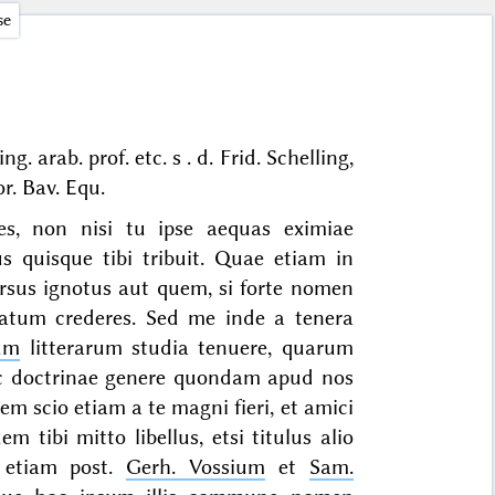
se
ng. arab. prof. etc. s . d. Frid. Schelling,
or. Bav. Equ.
s, non nisi tu ipse aequas eximiae
 quisque tibi tribuit. Quae etiam in
rsus ignotus aut quem, si forte nomen
upatum crederes. Sed me inde a tenera
ium
litterarum studia tenuere, quarum
hoc doctrinae genere quondam apud nos
uem scio etiam a te magni fieri, et amici
m tibi mitto libellus, etsi titulus alio
, etiam post.
Gerh. Vossium
et
Sam.