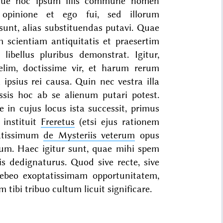
ue hoc ipsum illis commune nomen
opinione et ego fui, sed illorum
 sunt, alias substituendas putavi. Quae
 scientiam antiquitatis et praesertim
ibellus pluribus demonstrat. Igitur,
elim, doctissime vir, et harum rerum
ipsius rei causa. Quin nec vestra illa
assis hoc ab se alienum putari potest.
 in cujus locus ista successit, primus
instituit
Freretus
(etsi ejus rationem
ratissimum
de Mysteriis veterum
opus
sum. Haec igitur sunt, quae mihi spem
is dedignaturus. Quod sive recte, sive
debeo exoptatissimam opportunitatem,
tibi tribuo cultum licuit significare.