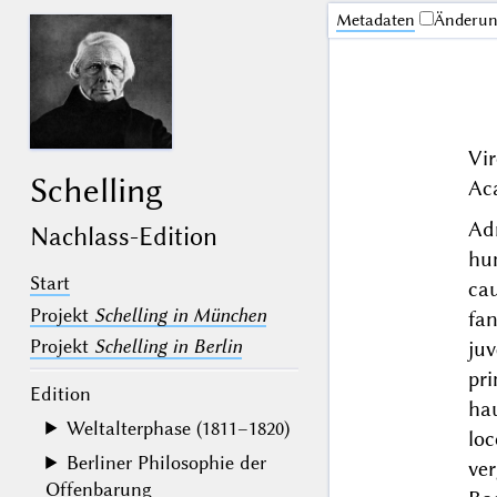
Me­ta­da­ten
Änderu
Vir
Schelling
Aca
Ad
Nachlass-Edition
hu
Start
ca
Projekt
Schelling in München
fa
Projekt
Schelling in Berlin
ju
pr
Edition
hau
Weltalterphase (1811–1820)
loc
Berliner Philosophie der
ve
Offenbarung