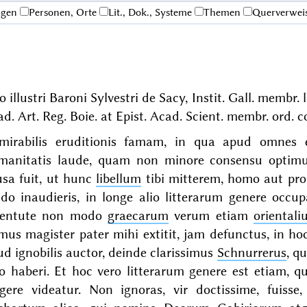
ngen
Personen, Orte
Lit., Dok., Systeme
Themen
Querverwei
o illustri Baroni Sylvestri de Sacy, Instit. Gall. membr. li
d. Art. Reg. Boie. at Epist. Acad. Scient. membr. ord. c
mirabilis eruditionis famam, in qua apud omnes e
manitatis laude, quam non minore consensu optimus
usa fuit, ut hunc
libellum
tibi mitterem, homo aut pro
ndo inaudieris, in longe alio litterarum genere occ
ventute non modo
graecarum
verum etiam
oriental
imus magister pater mihi extitit, jam defunctus, in 
d ignobilis auctor, deinde clarissimus
Schnurrerus
, q
o haberi. Et hoc vero litterarum genere est etiam, que
rgere videatur. Non ignoras, vir doctissime, fuisse