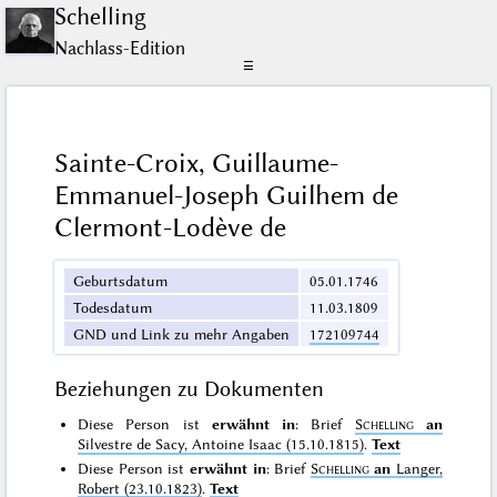
Schelling
Nachlass-Edition
☰
Sainte-Croix, Guillaume-
Emmanuel-Joseph Guilhem de
Clermont-Lodève de
Geburtsdatum
05.01.1746
Todesdatum
11.03.1809
GND und Link zu mehr Angaben
172109744
Beziehungen zu Dokumenten
Diese Person ist
erwähnt in
: Brief
Schelling
an
Silvestre de Sacy, Antoine Isaac (15.10.1815)
.
Text
Diese Person ist
erwähnt in
: Brief
Schelling
an
Langer,
Robert (23.10.1823)
.
Text