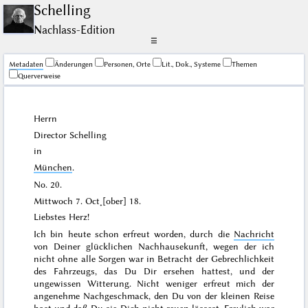
Schelling
Nachlass-Edition
☰
Me­ta­da­ten
Änderungen
Personen, Orte
Lit., Dok., Systeme
Themen
Querverweise
Herrn
Director
Schelling
in
München
.
No. 20.
Mittwoch 7. Oct˖[ober] 18
.
Liebstes Herz!
Ich bin heute schon erfreut worden, durch die
Nachricht
von Deiner glücklichen Nachhausekunft, wegen der ich
nicht ohne alle Sorgen war in Betracht der Gebrechlichkeit
des Fahrzeugs, das Du Dir ersehen hattest, und der
ungewissen Witterung. Nicht weniger erfreut mich der
angenehme Nachgeschmack, den Du von der kleinen Reise