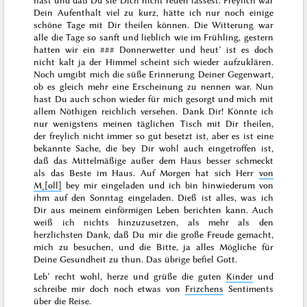
hast und daß Du sie Dich nicht reuen lässest. Freylich war
Dein Aufenthalt viel zu kurz, hätte ich nur noch einige
schöne Tage mit Dir theilen können. Die Witterung war
alle die Tage so sanft und lieblich wie im Frühling,
gestern
hatten wir ein
###
Donnerwetter und heut’ ist es doch
nicht kalt ja der Himmel scheint sich wieder aufzuklären.
Noch umgibt mich die süße Erinnerung Deiner Gegenwart,
ob es gleich mehr eine Erscheinung zu nennen war. Nun
hast Du auch schon wieder für mich gesorgt und mich mit
allem Nöthigen reichlich versehen. Dank Dir! Könnte ich
nur wenigstens meinen täglichen Tisch mit Dir theilen,
der freylich nicht immer so gut besetzt ist, aber es ist eine
bekannte Sache, die bey Dir wohl auch eingetroffen ist,
daß das Mittelmäßige außer dem Haus besser schmeckt
als das Beste im Haus. Auf
Morgen
hat sich Herr
von
M˖[oll]
bey mir eingeladen und ich bin hinwiederum von
ihm auf den
Sonntag
eingeladen. Dieß ist alles, was ich
Dir aus meinem einförmigen Leben berichten kann. Auch
weiß ich nichts hinzuzusetzen, als mehr als den
herzlichsten Dank, daß Du mir die große Freude gemacht,
mich zu besuchen, und die Bitte, ja alles Mögliche für
Deine Gesundheit zu thun. Das übrige befiel Gott.
Leb’ recht wohl, herze und grüße die guten
Kinder
und
schreibe mir doch noch etwas von
Frizchens
Sentiments
über die Reise.