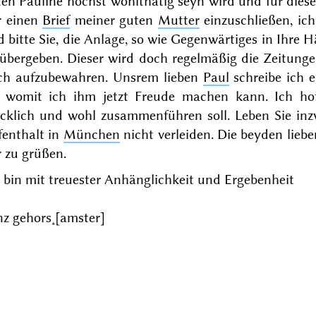
en Pauline höchst wohlthätig seyn wird und für diese 
r einen
Brief
meiner guten
Mutter
einzuschließen, ic
 bitte Sie, die Anlage, so wie Gegenwärtiges in Ihre
 übergeben. Dieser wird doch regelmäßig die Zeitunge
ch aufzubewahren. Unsrem lieben
Paul
schreibe ich 
t, womit ich ihm jetzt Freude machen kann. Ich ho
ücklich und wohl zusammenführen soll. Leben Sie in
fenthalt in
München
nicht verleiden. Die beyden lieb
 zu grüßen.
 bin mit treuester Anhänglichkeit und Ergebenheit
nz gehors˖[amster]