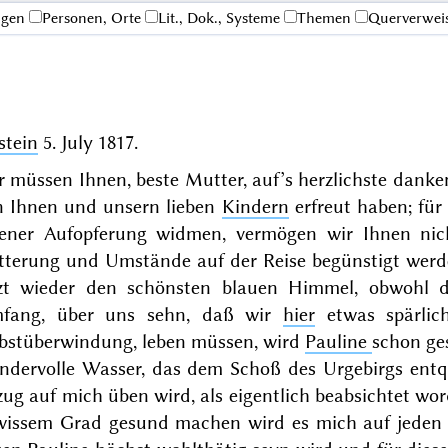
ngen
Personen, Orte
Lit., Dok., Systeme
Themen
Querverwei
stein
5. July 1817
.
 müssen Ihnen, beste Mutter, auf’s herzlichste danke
n Ihnen und unsern lieben
Kindern
erfreut haben; für 
gener Aufopferung widmen, vermögen wir Ihnen ni
tterung und Umstände auf der Reise begünstigt wer
tzt wieder den schönsten blauen Himmel, obwohl 
fang, über uns sehn, daß wir
hier
etwas spärlic
lbstüberwindung, leben müssen, wird
Pauline
schon ges
ndervolle Wasser, das dem Schoß des Urgebirgs entqu
ug auf mich üben wird, als eigentlich beabsichtet wor
wissem Grad gesund machen wird es mich auf jeden Fa