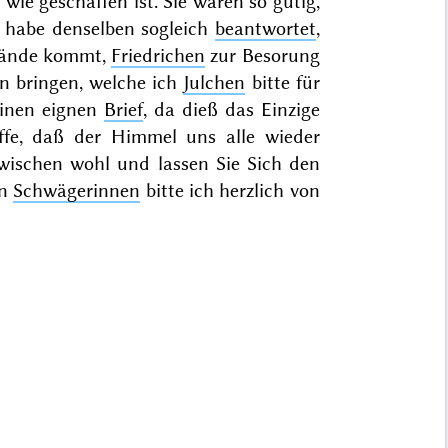
wie geschaffen ist. Sie waren so gütig,
h habe denselben sogleich
beantwortet
,
 Hände kommt,
Friedrichen
zur Besorung
n bringen, welche ich
Julchen
bitte für
einen eignen
Brief
, da dieß das Einzige
ffe, daß der Himmel uns alle wieder
zwischen
wohl und lassen Sie Sich den
en
Schwägerinnen
bitte ich herzlich von