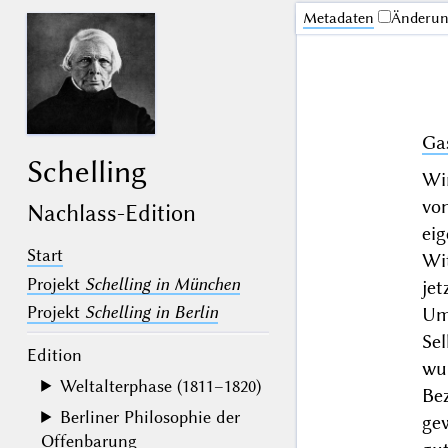
Me­ta­da­ten
Änderu
Ga
Schelling
Wir
vo
Nachlass-Edition
ei
Start
Wi
Projekt
Schelling in München
je
Projekt
Schelling in Berlin
Um
Se
Edition
wu
Weltalterphase (1811–1820)
Bez
Berliner Philosophie der
ge
Offenbarung