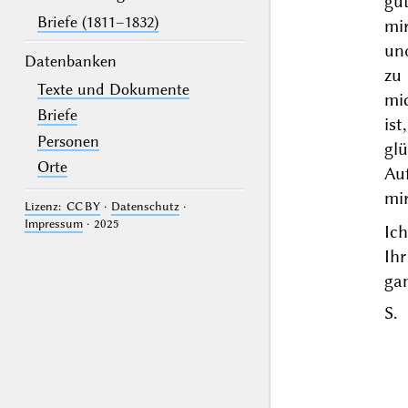
gut
Briefe (1811–1832)
mi
und
Datenbanken
zu
Texte und Dokumente
mi
Briefe
is
Personen
gl
Orte
Au
mir
Lizenz: CC BY
·
Datenschutz
·
Impressum
· 2025
Ich
Ihr
ga
S.