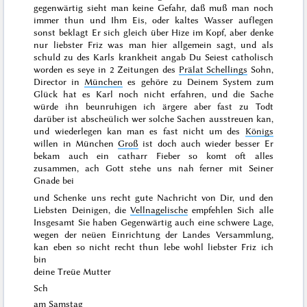
gegenwärtig sieht man keine Gefahr, daß muß man noch
immer thun und Ihm Eis, oder kaltes Wasser auflegen
sonst beklagt Er sich gleich über Hize im Kopf, aber denke
nur liebster Friz was man hier allgemein sagt, und als
schuld zu des Karls krankheit angab Du Seiest catholisch
worden es seye in 2 Zeitungen des
Prälat Schellings
Sohn,
Director in
München
es gehöre zu Deinem System zum
Glück hat es Karl noch nicht erfahren, und die Sache
würde ihn beunruhigen ich ärgere aber fast zu Todt
darüber ist abscheülich wer solche Sachen ausstreuen kan,
und wiederlegen kan man es fast nicht um des
Königs
willen in München
Groß
ist doch auch wieder besser Er
bekam auch ein catharr Fieber so komt oft alles
zusammen, ach Gott stehe uns nah ferner mit Seiner
Gnade bei
und Schenke uns recht gute Nachricht von Dir, und den
Liebsten Deinigen, die
Vellnagelische
empfehlen Sich alle
Insgesamt Sie haben Gegenwärtig auch eine schwere Lage,
wegen der neüen Einrichtung der Landes Versammlung,
kan eben so nicht recht thun lebe wohl liebster Friz ich
bin
deine Treüe Mutter
Sch
am
Samstag