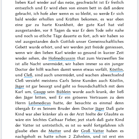
lieben Karl wieder auf das neüe, geschwächt ist Er freilich
entsezlich und Er wird eben von einem bett in daß andere
gebracht, ich hofe aber wenn es so bleibt, so werde Er sich
bald wieder erhollen und Kräften bekomen, es war eben
eine gar zu harte Krankheit, der gute Karl hat viel
ausgestanden, vor
8 Tagen
da war Er dem Tode sehr nahe
und noch so etliche Täge dauerte es fort, ach wir haben so
viel ausgestanden doch Gottlob unser Gemeinschaftliches
Gebett wurde erhört, und wir werden jezt freüde geniessen,
wenn wir den lieben Karl wieder so gesund in kurzer Zeit
wieder sehen, die
Hofmedicussin
that zum Verzweiflen Sie
ist alle Nacht unermüdet, wir haben immer so ein junger
Doctor der hilft wachen damit wenn etwas vorfält,
Köstlin
,
und
Cleß
, sind auch unermüdet, und wachen ab
wechselnd
Cleß versieht meistens Carls Seine Kunden auch Köstlin,
Jäger
ist gar besorgt und geht so freundschaftlich mit dem
Karl um,
Gaupp
sein
Büblein
wurde auch krank, der ließ
den Jäger bitten, weil Er ein gröseres Vertrauen zu dem
Herrn
Leibmedicus
hatte, der besuchte es einmal denn
übergab Er es Seinem Bruder dem Doctor
Jäger
Daß gute
Kind war aber kränker als es der Arzt hielte der Glaubte es
wäre ein leichtes Cathaar Fieber, jezt starb daß gute Kind
der Vatter ist untröstlich, es ist so wohl fortgefahren ich
glaube eben die
Mutter
und der
Groß Vatter
haben es
nachgeholt es hatte schon 2 Zähnlein, und ist erst ein