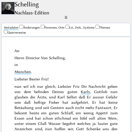
Schelling
Nachlass-Edition
☰
Me­ta­da­ten
Änderungen
Personen, Orte
Lit., Dok., Systeme
Themen
Querverweise
An
Herrn Director Von Schelling,
in
München
.
Liebster Bester Friz!
nun wil ich nur gleich, Liebster Friz Dir Nachricht geben
von dem befinden Deines guten
Karls
, Gottlob nun
glauben die Ärzte, und Karl Selbst daß Er ausser Gefahr
seie daß heftige Fieber hat aufgehört, Er hat keine
Betäubung und seit
Gestern
auch nicht mehr Fantasirt, Er
bekomt heüte ein guten Schlaff, ein wenig Appitit zum
Essen und hat schon etlichmal ein löfel voll alten Wein,
unter einem Glaß Wasser begehrt welches ja lauter gute
Anzeichen sind, nun hoffen wir, Gott Schenke uns den