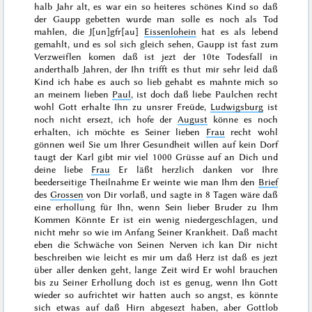
halb Jahr alt, es war ein so heiteres schönes Kind so daß
der Gaupp gebetten wurde man solle es noch als Tod
mahlen, die J[un]gfr[au]
Eissenlohein
hat es als lebend
gemahlt, und es sol sich gleich sehen, Gaupp ist fast zum
Verzweiflen komen daß ist jezt der 10te Todesfall in
anderthalb Jahren, der Ihn trifft es thut mir sehr leid daß
Kind ich habe es auch so lieb gehabt es mahnte mich so
an meinem lieben
Paul
, ist doch daß liebe Paulchen recht
wohl Gott erhalte Ihn zu unsrer Freüde,
Ludwigsburg
ist
noch nicht ersezt, ich hofe der
August
könne es noch
erhalten, ich möchte es Seiner lieben
Frau
recht wohl
gönnen weil Sie um Ihrer Gesundheit willen auf kein Dorf
taugt der Karl gibt mir viel 1000 Grüsse auf an Dich und
deine liebe
Frau
Er läßt herzlich danken vor Ihre
beederseitige Theilnahme Er weinte wie man Ihm den
Brief
des
Grossen
von Dir vorlaß, und sagte in 8 Tagen wäre daß
eine erhollung für Ihn, wenn Sein lieber Bruder zu Ihm
Kommen Könnte Er ist ein wenig
niedergeschlagen, und
nicht mehr so wie im Anfang Seiner Krankheit. Daß macht
eben die Schwäche von Seinen Nerven ich kan Dir nicht
beschreiben wie leicht es mir um daß Herz ist daß es jezt
über aller denken geht, lange Zeit wird Er wohl brauchen
bis zu Seiner Erhollung doch ist es genug, wenn Ihn Gott
wieder so aufrichtet wir hatten auch so angst, es könnte
sich etwas auf daß Hirn abgesezt haben, aber Gottlob