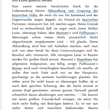
und Kräfte gemacht werden.
Nun zuerst meinen herzlichsten Dank für die
Uebersendung Deiner
Abhandlung vom Ursprung des
bayrischen Volks
, die mich als von Dir kommend und des
Gegenstandes wegen doppelt, als Freund als
bayrischen
Patrioten, interessirt hat. Ich möchte sagen, Deine Gründe
sind so einleuchtend, daß sie sogar mich, einen bloßen
Laien, überzeugt haben, dem
Mannert
’s und
Pallhausen
’s
Meinungen schon immer theils unnatürlich theils
abgeschmackt vorgekommen sind. – Ich glaube, Deine
Abhandlung wird hier viel Aufsehen machen, weil man
sich von oben herab für diese Untersuchungen und ihr
Resultat sehr interessirt. Alle sinnigeren Leser in Bayern
werden Dir großen Dank wissen. Mannert’s
Hypothese
hat
allgemeine Indignation, wie billig, erregt; Pallhausen’s
Roman
wird nach Gerechtigkeit beurtheilt; ich zweifle, ob
außer ihm noch Viele auch nur an den Hauptsatz,
geschweige an die weiteren Ausführungen glauben. Ihn
selber wirst Du wohl kaum zu überzeugen hoffen, da er
nach dem epischen Schwung, den die Sache einmal in
seinem Kopf genommen, seinem ganzen Naturell gemäß
schwerlich davon abzubringen sein möchte. – – Du kannst
mir keine größere Freundschaft erzeigen, als wenn Du
mich recht fleißig mit Beiträgen beehrst. Es ist mir von
vielen Seiten und manchem bedeutenden Manne