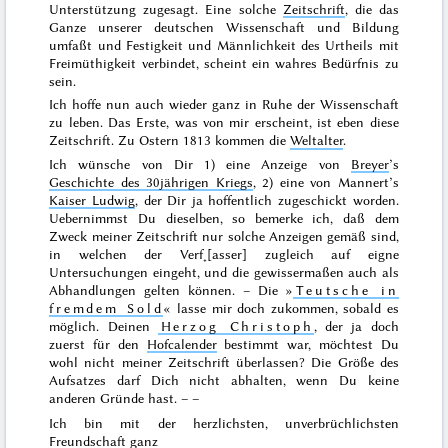
Unterstützung zugesagt. Eine solche
Zeitschrift
, die das
Ganze unserer deutschen Wissenschaft und Bildung
umfaßt und Festigkeit und Männlichkeit des Urtheils mit
Freimüthigkeit verbindet, scheint ein wahres Bedürfnis zu
sein.
Ich hoffe nun auch wieder ganz in Ruhe der Wissenschaft
zu leben.
Das Erste, was von mir erscheint, ist eben diese
Zeitschrift. Zu
Ostern 1813
kommen die
Weltalter
.
Ich wünsche von Dir 1) eine Anzeige von
Breyer
’s
Geschichte des 30jährigen Kriegs
, 2) eine von Mannert’s
Kaiser Ludwig
, der Dir ja hoffentlich zugeschickt worden.
Uebernimmst Du dieselben, so bemerke ich, daß dem
Zweck meiner Zeitschrift nur solche Anzeigen gemäß sind,
in welchen der Verf˖[asser] zugleich auf eigne
Untersuchungen eingeht, und die gewissermaßen auch als
Abhandlungen gelten können. – Die »
Teutsche in
fremdem Sold
« lasse mir doch zukommen, sobald es
möglich. Deinen
Herzog Christoph
, der ja doch
zuerst für den
Hofcalender
bestimmt war, möchtest Du
wohl nicht meiner Zeitschrift überlassen? Die Größe des
Aufsatzes darf Dich nicht abhalten, wenn Du keine
anderen Gründe hast. – –
Ich bin mit der herzlichsten, unverbrüchlichsten
Freundschaft ganz