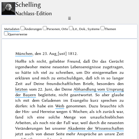
Schelling
Nachlass-Edition
☰
Me­ta­da­ten
Änderungen
Personen, Orte
Lit., Dok., Systeme
Themen
Querverweise
München
, den
23. Aug˖[ust] 1812
.
Hoffte ich nicht, geliebter Freund, daß Dir das Gerücht
irgendwoher meine neuesten Lebensereignisse zugetragen,
so hätte ich viel zu schreiben,
um Dir einigermaßen zu
erklären und mich zu entschuldigen, daß ich in so langer
Zeit auf Deine freundschaftlichen Briefe, besonders den
letzten
vom
22. Juni
, der Deine
Abhandlung vom Ursprung
der Bayern
begleitete, nicht geantwortet. So aber glaube
ich mit dem Geladenen im Evangelio kurz sprechen zu
dürfen:
ich habe ein
Weib
genommen
. Dazu brauchte ich
der Hin- und Herreise wegen 6 Wochen; als ich zurück war,
fand ich eine solche Menge von unaufschieblichen
Arbeiten, als noch nie der Fall war, weil durch die neuesten
Veränderungen bei unserer
Akademie der Wissenschaften
jetzt auch von dieser Seite mehr Ansprüche an unsre Zeit