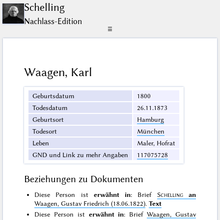
Schelling
Nachlass-Edition
☰
Waagen, Karl
Geburtsdatum
1800
Todesdatum
26.11.1873
Geburtsort
Hamburg
Todesort
München
Leben
Maler, Hofrat
GND und Link zu mehr Angaben
117075728
Beziehungen zu Dokumenten
Diese Person ist
erwähnt in
: Brief
Schelling
an
Waagen, Gustav Friedrich (18.06.1822)
.
Text
Diese Person ist
erwähnt in
: Brief
Waagen, Gustav