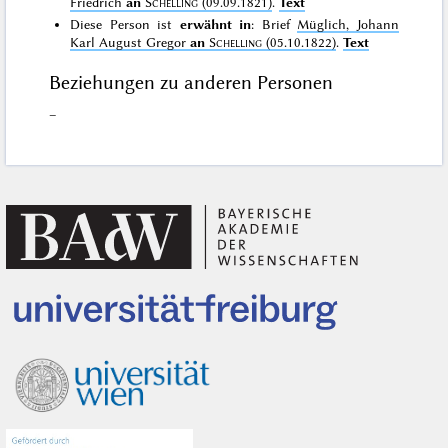
Friedrich
an
Schelling
(09.09.1821)
.
Text
Diese Person ist
erwähnt in
: Brief
Müglich, Johann
Karl August Gregor
an
Schelling
(05.10.1822)
.
Text
Beziehungen zu anderen Personen
–