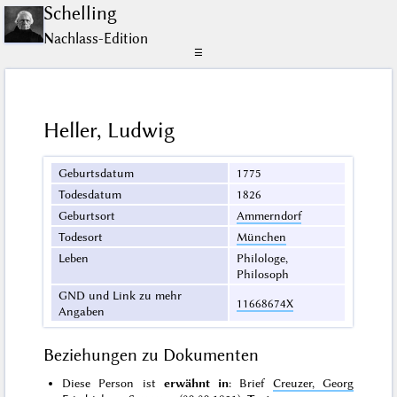
Schelling
Nachlass-Edition
☰
Heller, Ludwig
Geburtsdatum
1775
Todesdatum
1826
Geburtsort
Ammerndorf
Todesort
München
Leben
Philologe,
Philosoph
GND und Link zu mehr
11668674X
Angaben
Beziehungen zu Dokumenten
Diese Person ist
erwähnt in
: Brief
Creuzer, Georg