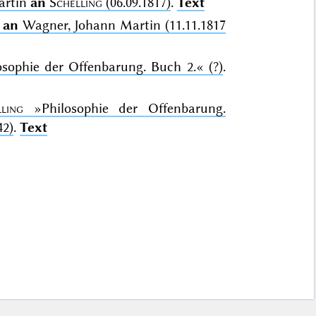
artin
an
Schelling
(06.09.1817)
.
Text
an
Wagner, Johann Martin (11.11.1817
osophie der Offenbarung. Buch 2.«
(?)
.
ling
»Philosophie der Offenbarung.
42)
.
Text