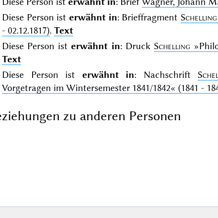
Diese Person ist
erwähnt in
: Brief
Wagner, Johann M
Diese Person ist
erwähnt in
: Brieffragment
Schelling
- 02.12.1817)
.
Text
Diese Person ist
erwähnt in
: Druck
Schelling
»Phil
Text
Diese Person ist
erwähnt in
: Nachschrift
Schel
Vorgetragen im Wintersemester 1841/1842«
(1841 - 18
ziehungen zu anderen Personen