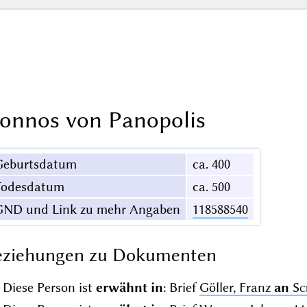
onnos von Panopolis
Geburtsdatum
ca. 400
Todesdatum
ca. 500
GND und Link zu mehr Angaben
118588540
eziehungen zu Dokumenten
Diese Person ist
erwähnt in
: Brief
Göller, Franz
an
Sc