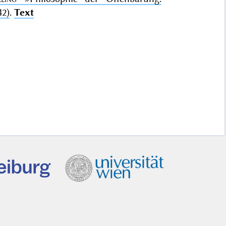
42)
.
Text