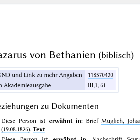
azarus von Bethanien
(biblisch)
GND und Link zu mehr Angaben
118570420
in Akademieausgabe
III,1; 61
eziehungen zu Dokumenten
Diese Person ist
erwähnt in
: Brief
Müglich, Joh
(19.08.1826)
.
Text
Diese Person ist
erwähnt in
: Nachschrift
Schel