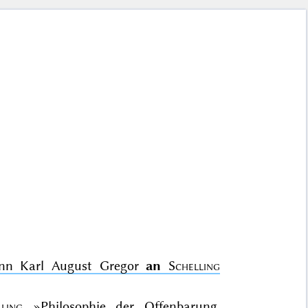
ann Karl August Gregor
an
Schelling
ling
»Philosophie der Offenbarung.