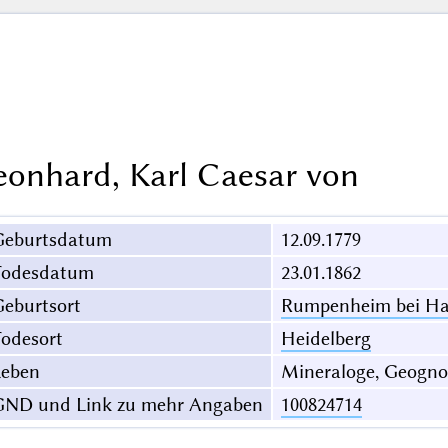
eonhard, Karl Caesar von
Geburtsdatum
12.09.1779
Todesdatum
23.01.1862
eburtsort
Rumpenheim bei H
odesort
Heidelberg
Leben
Mineraloge, Geogno
GND und Link zu mehr Angaben
100824714