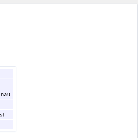
anau
st