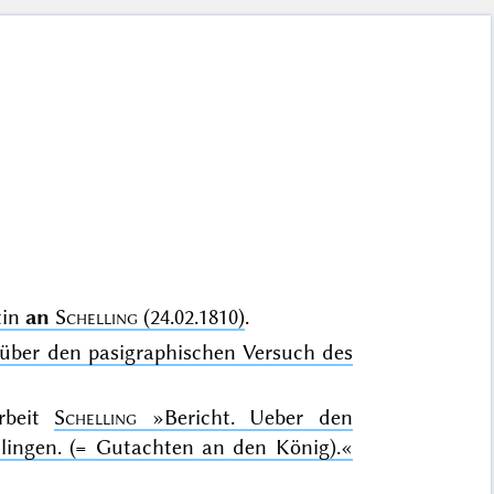
tin
an
Schelling
(24.02.1810)
.
 über den pasigraphischen Versuch des
Arbeit
Schelling
»Bericht. Ueber den
lingen. (= Gutachten an den König).«