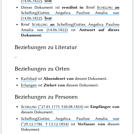
(14.06.1822)
.
Text
Dieses Dokument ist
erwähnt in
: Brief
Schelling
an
Schelling|Gotter, Angelica Pauline Amalia von
(14.06.1822)
.
Text
Brief
Schelling
an
Schelling|Gotter, Angelica Pauline
Amalia von (14.06.1822)
ist
Antwort auf dieses
Dokument.
Beziehungen zu Literatur
–
Beziehungen zu Orten
Karlsbad
ist
Absendeort von
diesem Dokument.
Erlangen
ist
Zielort von
diesem Dokument.
Beziehungen zu Personen
Schelling
(*27.01.1775 †20.08.1854)
ist
Empfänger von
diesem Dokument.
Schelling|Gotter, Angelica Pauline Amalia von
(*29.12.1786 †13.12.1854)
ist
Verfasser von
diesem
Dokument.