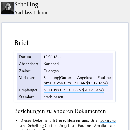
Schelling
Nachlass-Edition
☰
Brief
Datum
10.06.1822
Absendeort
Karlsbad
Zielort
Erlangen
Verfasser
Schelling|Gotter, Angelica Pauline
Amalia von (*29.12.1786 †13.12.1854)
Empfänger
Schelling
(*27.01.1775 †20.08.1854)
Standort
erschlossen
Beziehungen zu anderen Dokumenten
Dieses Dokument ist
erschlossen aus
: Brief
Schelling
an
Schelling|Gotter, Angelica Pauline Amalia von