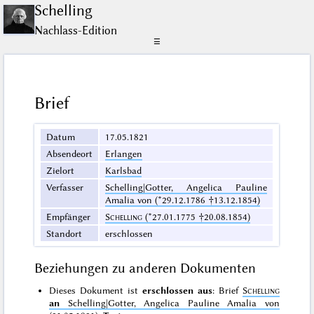
Schelling
Nachlass-Edition
☰
Brief
Datum
17.05.1821
Absendeort
Erlangen
Zielort
Karlsbad
Verfasser
Schelling|Gotter, Angelica Pauline
Amalia von (*29.12.1786 †13.12.1854)
Empfänger
Schelling
(*27.01.1775 †20.08.1854)
Standort
erschlossen
Beziehungen zu anderen Dokumenten
Dieses Dokument ist
erschlossen aus
: Brief
Schelling
an
Schelling|Gotter, Angelica Pauline Amalia von