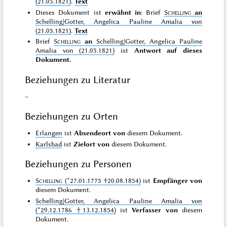
(21.05.1821)
.
Text
Dieses Dokument ist
erwähnt in
: Brief
Schelling
an
Schelling|Gotter, Angelica Pauline Amalia von
(21.05.1821)
.
Text
Brief
Schelling
an
Schelling|Gotter, Angelica Pauline
Amalia von (21.05.1821)
ist
Antwort auf dieses
Dokument.
Beziehungen zu Literatur
–
Beziehungen zu Orten
Erlangen
ist
Absendeort von
diesem Dokument.
Karlsbad
ist
Zielort von
diesem Dokument.
Beziehungen zu Personen
Schelling
(*27.01.1775 †20.08.1854)
ist
Empfänger von
diesem Dokument.
Schelling|Gotter, Angelica Pauline Amalia von
(*29.12.1786 †13.12.1854)
ist
Verfasser von
diesem
Dokument.