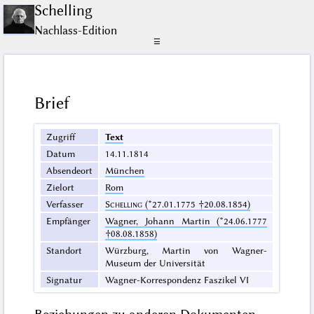
Schelling
Nachlass-Edition
☰
Brief
Zugriff
Text
Datum
14.11.1814
Absendeort
München
Zielort
Rom
Verfasser
Schelling
(*27.01.1775 †20.08.1854)
Empfänger
Wagner, Johann Martin (*24.06.1777
†08.08.1858)
Standort
Würzburg, Martin von Wagner-
Museum der Universität
Signatur
Wagner-Korrespondenz Faszikel VI