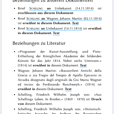
Beziehungen zu anderen Dokumenten
Brief
Schelling
an
Unbekannt (14.11.1814)
ist
erschlossen aus diesem Dokument.
Brief
Schelling
an
Wagner, Johann Martin (02.11.1814)
ist
erwähnt in diesem Dokument.
Text
Brief
Schelling
an
Unbekannt (14.11.1814)
ist
erwähnt
in diesem Dokument.
Text
Beziehungen zu Literatur
»Programm der Kunst-Ausstellung und Preis-
Ertheilung der Königlichen Akademie der bildenden
Künste für das Jahr 1814. Nebst sechs Umrissen.«
(1814) ist
erwähnt in
diesem Dokument.
Text
Wagner, Johann Martin: »Bassorilievi Antichi della
Grecia o sia Fregio del Tempio di Apollo Epicurio in
Arcadia disegnato dagli originali da Gio Maria Wagner
ed inciso da Ferdinando Ruschweyh.« (1814) ist
erwähnt in
diesem Dokument.
Text
Schelling, Friedrich Wilhelm Joseph von: »Aus
Schellings Leben. In Briefen.« (1869 - 1870) ist
Druck
von
diesem Dokument.
Schelling, Friedrich Wilhelm Joseph von: »Historisch-
kritische Ausgabe. Im Auftrag der Bayerischen