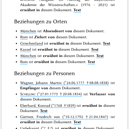
Akademie der Wissenschaften.« (1976 - 2021) ist
erwähnt in
diesem Dokument.
Text
Beziehungen zu Orten
München
ist
Absendeort von
diesem Dokument.
Rom
ist
Zielort von
diesem Dokument.
Griechenland
ist
erwähnt in
diesem Dokument.
Text
Kassel
ist
erwähnt in
diesem Dokument.
Text
München
ist
erwähnt in
diesem Dokument.
Text
Rom
ist
erwähnt in
diesem Dokument.
Text
Beziehungen zu Personen
Wagner, Johann Martin (*24.06.1777 †08.08.1858)
ist
Empfänger von
diesem Dokument.
Schelling
(*27.01.1775 †20.08.1854)
ist
Verfasser von
diesem Dokument.
Eberhard, Konrad (*1768 †1859)
ist
erwähnt in
diesem
Dokument.
Text
Gärtner, Friedrich von (*10.12.1792 †21.04.1847)
ist
erwähnt in
diesem Dokument.
Text
Unbekannt (*? †?)
ist
erwähnt in
diesem Dokument.