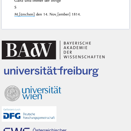
Ganz und immer der Ihrige
S
M˖[ünchen]
den
14. Nov˖[ember] 1814
.