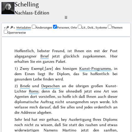
Schelling
Nachlass-Edition
☰
🔎︎
🔎︎
Me­ta­da­ten
Änderungen
Personen, Orte
Lit., Dok., Systeme
Themen
Querverweise
Hoffentlich, liebster Freund, ist Ihnen ein mit der Post
abgegangner
Brief
jetzt glücklich zugekommen. Hier
erhalten Sie ein ganzes Paket.
1) Zwey Exempl˖[are] des hiesigen
Kunst-Programms
, in
dem Einen liegt Ihr Diplom, das Sie hoffentlich bei
gesundem Leibe finden wird.
2)
Briefe
und
Depeschen
an die übrigen großen Kunst-
Lichter
Roms
; denn da Sie ohnedieß jetzt eine Art von
Agenten dort vorstellen, so hoffe ich daß Ihnen auch dieser
diplomatische Auftrag nicht unangenehm seyn werde. Ich
verlasse mich darauf, daß Sie alles und jedes ordentlich an
die Addresse abgeben.
Sehr leid hat mir gethan, bey Ausfertigung Ihres Diploms
noch nicht zu wissen, daß Sie statt des rauhen und etwas
widerwärtigen Namens Martino jetzt den sanften,