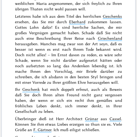
weiblichen
Maria
angenommen, der sich freylich zu Ihren
übrigen Thaten nicht wohl passen will.
Letzteres habe ich aus dem Titel des herrlichen
Geschenks
ersehen, das Sie mir durch
Eberhard
zukommen lassen.
Gottes Lohn dafür! Es sind
herrliche Sachen, die mir
großes Vergnügen gemacht haben. Schade daß Sie nicht
auch eine Beschreibung Ihrer Reise nach
Griechenland
herausgeben. Manches mag zwar von der Art seyn, daß es
besser ist wenn es erst nach Ihrem Tode bekannt wird.
Doch nicht alles! – Im Ernst davon zu reden, es wäre sehr
Schade, wenn Sie nicht darüber aufgesetzt hätten oder
noch aufsetzten so lang das Andenken lebendig ist. Ich
mache Ihnen den Vorschlag, mir
Briefe
darüber zu
schreiben, die ich alsdann in den besten Styl bringen und
mit einer Vorrede zu Ihrer größten Ehre herausgeben will.
Ihr
Geschenk
hat mich doppelt erfreut, auch als Beweis
daß Sie doch Ihren alten Freund nicht ganz vergessen
haben, der wenn er sich ein recht ihm gemäßes und
fröhliches Leben denkt, sich immer denkt, in Ihrer
Gesellschaft zu leben.
Überbringer dieß ist Herr Architect
Grünar
aus
Cassel
.
Können Sie ihm etwas Liebes erzeigen so thun sie es. Viele
Grüße an
F. Gärtner
. Ich muß eiligst schließen.