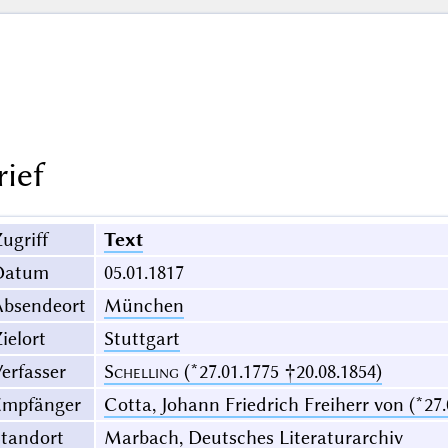
rief
ugriff
Text
Datum
05.01.1817
Absendeort
München
ielort
Stuttgart
erfasser
Schelling
(*27.01.1775 †20.08.1854)
Empfänger
Cotta, Johann Friedrich Freiherr von (*27.
Standort
Marbach, Deutsches Literaturarchiv