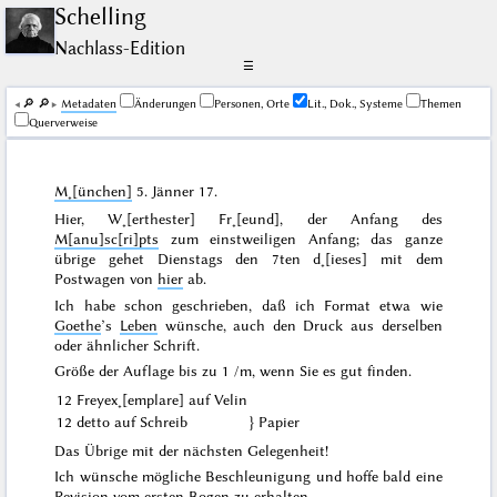
Schelling
Nachlass-Edition
☰
🔎︎
🔎︎
Me­ta­da­ten
Änderungen
Personen, Orte
Lit., Dok., Systeme
Themen
Querverweise
M˖[ünchen]
5. Jänner 17
.
Hier, W˖[erthester] Fr˖[eund], der Anfang des
M[anu]sc[ri]pts
zum einstweiligen Anfang;
das ganze
übrige gehet Dienstags den
7ten d˖[ieses]
mit dem
Postwagen von
hier
ab.
Ich habe schon geschrieben, daß ich
Format
etwa wie
Goethe
’s
Leben
wünsche, auch den Druck aus derselben
oder ähnlicher Schrift.
Größe der Auflage bis zu 1 /m, wenn Sie es gut finden.
12 Freyex˖[emplare] auf Velin
12 detto auf Schreib
} Papier
Das Übrige mit der nächsten Gelegenheit!
Ich wünsche mögliche Beschleunigung und hoffe bald eine
Revision vom ersten Bogen zu erhalten.