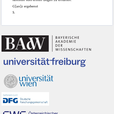
G[an]z ergebenst
S.