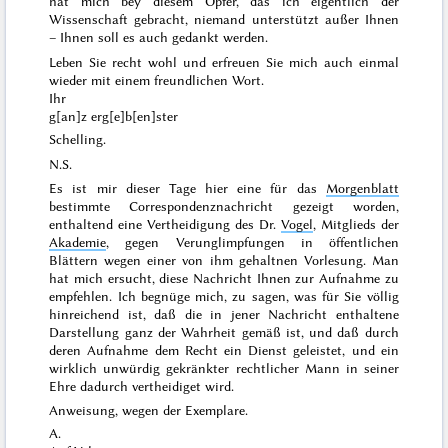
hat mich bey diesem Opfer, das ich eigentlich der
Wissenschaft
gebracht, niemand unterstützt außer Ihnen
–
Ihnen
soll es auch gedankt werden.
Leben Sie recht wohl und erfreuen Sie mich auch einmal
wieder mit einem freundlichen Wort.
Ihr
g[an]z erg[e]b[en]ster
Schelling.
N.S.
Es ist mir dieser Tage hier eine für das
Morgenblatt
bestimmte Correspondenznachricht gezeigt worden,
enthaltend eine Vertheidigung des Dr.
Vogel
, Mitglieds der
Akademie
, gegen Verunglimpfungen in öffentlichen
Blättern wegen einer von ihm gehaltnen Vorlesung. Man
hat mich ersucht, diese Nachricht Ihnen zur Aufnahme zu
empfehlen. Ich begnüge mich, zu sagen, was für
Sie
völlig
hinreichend ist, daß die in jener Nachricht enthaltene
Darstellung ganz der
Wahrheit
gemäß ist, und daß durch
deren Aufnahme dem
Recht
ein Dienst geleistet, und ein
wirklich unwürdig gekränkter rechtlicher Mann in seiner
Ehre dadurch vertheidiget wird.
Anweisung, wegen der Exemplare.
A.