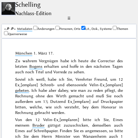
Schelling
Nachlass-Edition
☰
🔎︎
🔎︎
Me­ta­da­ten
Änderungen
Personen, Orte
Lit., Dok., Systeme
Themen
Querverweise
München
1. März 17
.
Zu wahrem Vergnügen habe ich heute die Correctur des
letzten
Bogens
erhalten und hoffe in den nächsten Tagen
auch noch Titel und Vorrede zu sehen.
Soviel ich weiß, habe ich Sie, Verehrter Freund, um 12
Ex˖[emplare] Schreib- und ebensoviele Velin-Ex˖[emplare]
gebeten
. Ich habe aber dabey, wie man zu reden pflegt, die
Rechnung ohne den Wirth gemacht und muß Sie noch
außerdem um 1½ Dutzend Ex˖[emplare] auf Druckpapier
bitten, welche, wie sich versteht, bey dem Honorar in
Rechnung gebracht werden.
Von den 12 Velin-Ex˖[emplaren] bitte ich Sie, Eines
meinem
Bruder
gütigst zuzuschicken, demselben auch
Eines auf Schreibpapier. Finden Sie es angemessen, so bitte
ich Sie dem Herrn Minister
von Wangenheim
auch 1