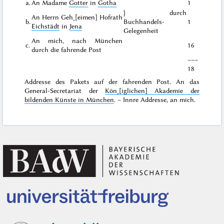
a.
An Madame
Gotter
in
Gotha
1
} durch
An Herrn Geh˖[eimen] Hofrath
b.
Buchhandels-
1
Eichstädt
in
Jena
Gelegenheit
An mich, nach München
c.
16
durch die fahrende Post
–––
18
Addresse des Pakets auf der fahrenden Post
. An das
General-Secretariat der
Kön˖[iglichen] Akademie der
bildenden Künste in München
. – Innre Addresse, an mich.