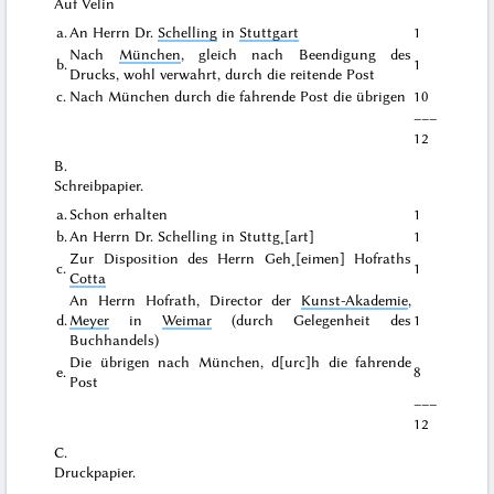
Auf Velin
a.
An Herrn Dr.
Schelling
in
Stuttgart
1
Nach
München
, gleich nach Beendigung des
b.
1
Drucks, wohl verwahrt, durch die reitende Post
c.
Nach München
durch die
fahrende
Post die übrigen
10
–––
12
B.
Schreibpapier.
a.
Schon erhalten
1
b.
An Herrn Dr. Schelling in Stuttg˖[art]
1
Zur Disposition des Herrn Geh˖[eimen] Hofraths
c.
1
Cotta
An Herrn Hofrath, Director der
Kunst-Akademie
,
d.
Meyer
in
Weimar
(durch Gelegenheit des
1
Buchhandels)
Die übrigen
nach München
, d[urc]h die fahrende
e.
8
Post
–––
12
C.
Druckpapier.