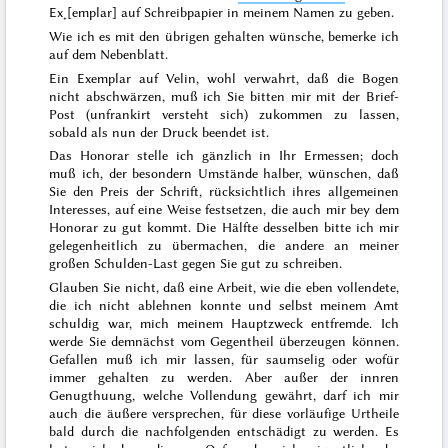
Ex˖[emplar] auf Schreibpapier in meinem Namen zu geben.
Wie ich es mit den übrigen gehalten wünsche, bemerke ich
auf dem Nebenblatt.
Ein
Exemplar auf Velin, wohl verwahrt, daß die Bogen
nicht abschwärzen, muß ich Sie bitten mir mit der Brief-
Post (unfrankirt versteht sich) zukommen zu lassen,
sobald als nun der Druck beendet ist.
Das Honorar stelle ich gänzlich in Ihr Ermessen; doch
muß ich, der besondern Umstände halber, wünschen, daß
Sie den Preis der Schrift, rücksichtlich ihres allgemeinen
Interesses, auf eine Weise festsetzen, die auch mir bey dem
Honorar zu gut kommt. Die Hälfte desselben bitte ich mir
gelegenheitlich zu übermachen, die andere an meiner
großen Schulden-Last gegen Sie gut zu schreiben.
Glauben Sie nicht, daß eine Arbeit, wie die eben vollendete,
die ich nicht ablehnen konnte und selbst meinem Amt
schuldig war, mich meinem Hauptzweck entfremde. Ich
werde Sie demnächst vom Gegentheil überzeugen können.
Gefallen muß ich mir lassen, für saumselig oder wofür
immer gehalten zu werden. Aber außer der innren
Genugthuung,
welche Vollendung gewährt, darf ich mir
auch die äußere versprechen, für diese vorläufige Urtheile
bald durch die nachfolgenden entschädigt zu werden. Es