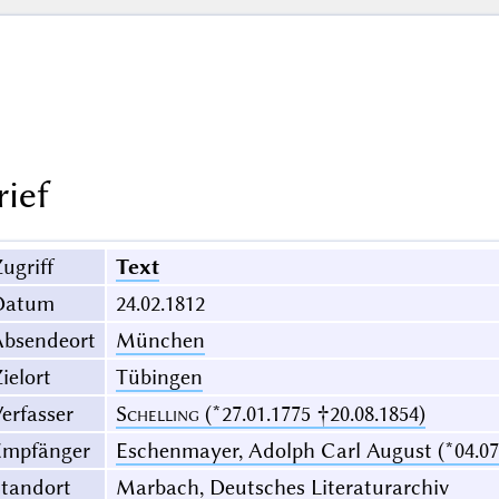
rief
ugriff
Text
Datum
24.02.1812
Absendeort
München
ielort
Tübingen
erfasser
Schelling
(*27.01.1775 †20.08.1854)
Empfänger
Eschenmayer, Adolph Carl August (*04.07.
Standort
Marbach, Deutsches Literaturarchiv