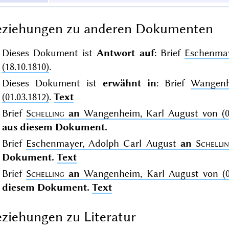
eziehungen zu anderen Dokumenten
Dieses Dokument ist
Antwort auf
: Brief
Eschenma
(18.10.1810)
.
Dieses Dokument ist
erwähnt in
: Brief
Wangenh
(01.03.1812)
.
Text
Brief
Schelling
an
Wangenheim, Karl August von (01.
aus diesem Dokument.
Brief
Eschenmayer, Adolph Carl August
an
Schelli
Dokument.
Text
Brief
Schelling
an
Wangenheim, Karl August von (01.
diesem Dokument.
Text
ziehungen zu Literatur