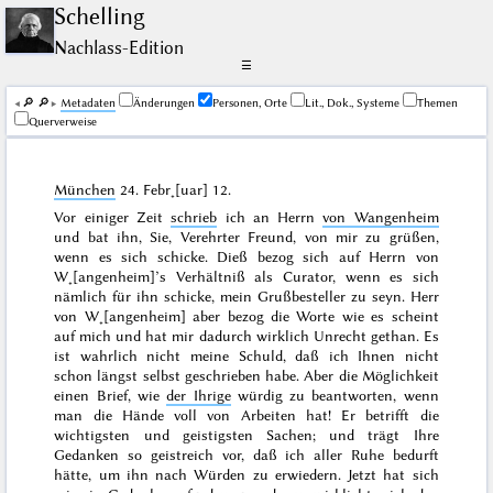
Schelling
Nachlass-Edition
☰
🔎︎
🔎︎
Me­ta­da­ten
Änderungen
Personen, Orte
Lit., Dok., Systeme
Themen
Querverweise
München
24. Febr˖[uar] 12
.
Vor einiger Zeit
schrieb
ich an Herrn
von Wangenheim
und bat ihn, Sie, Verehrter Freund, von mir zu grüßen,
wenn es sich schicke
. Dieß bezog sich auf Herrn von
W˖[angenheim]’s Verhältniß als Curator, wenn es sich
nämlich für ihn schicke, mein Grußbesteller zu seyn. Herr
von W˖[angenheim] aber bezog die Worte wie es scheint
auf mich und hat mir dadurch wirklich Unrecht gethan. Es
ist wahrlich nicht meine Schuld, daß ich Ihnen nicht
schon längst selbst geschrieben habe. Aber die Möglichkeit
einen Brief, wie
der Ihrige
würdig zu beantworten, wenn
man die Hände voll von Arbeiten hat! Er betrifft die
wichtigsten und geistigsten Sachen; und trägt Ihre
Gedanken so geistreich vor, daß ich aller Ruhe bedurft
hätte, um ihn nach Würden zu erwiedern. Jetzt hat sich