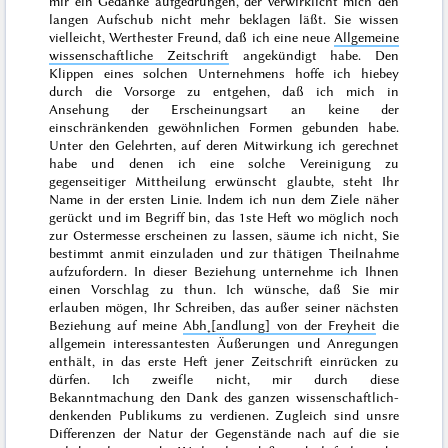
mir ein Gedanke aufgedrungen, der verwirklicht mich den
langen Aufschub nicht mehr beklagen läßt. Sie wissen
vielleicht, Werthester
Freund, daß ich eine neue
Allgemeine
wissenschaftliche Zeitschrift
angekündigt habe. Den
Klippen eines solchen Unternehmens hoffe ich hiebey
durch die Vorsorge zu entgehen, daß ich mich in
Ansehung der Erscheinungsart an keine der
einschränkenden gewöhnlichen Formen gebunden habe.
Unter den Gelehrten, auf deren Mitwirkung ich gerechnet
habe und denen ich eine solche Vereinigung zu
gegenseitiger Mittheilung erwünscht glaubte, steht Ihr
Name in der ersten Linie. Indem ich nun dem Ziele näher
gerückt und im Begriff bin, das 1ste Heft wo möglich noch
zur
Oster
messe erscheinen zu lassen, säume ich nicht, Sie
bestimmt anmit einzuladen und zur thätigen Theilnahme
aufzufordern. In dieser Beziehung unternehme ich Ihnen
einen Vorschlag zu thun. Ich wünsche, daß Sie mir
erlauben mögen, Ihr Schreiben, das außer seiner nächsten
Beziehung auf meine
Abh˖[andlung] von der Freyheit
die
allgemein interessantesten Äußerungen und Anregungen
enthält, in das erste Heft
jener Zeitschrift einrücken zu
dürfen. Ich zweifle nicht, mir durch diese
Bekanntmachung den Dank des ganzen wissenschaftlich-
denkenden Publikums zu verdienen. Zugleich sind unsre
Differenzen der Natur der Gegenstände nach auf die sie