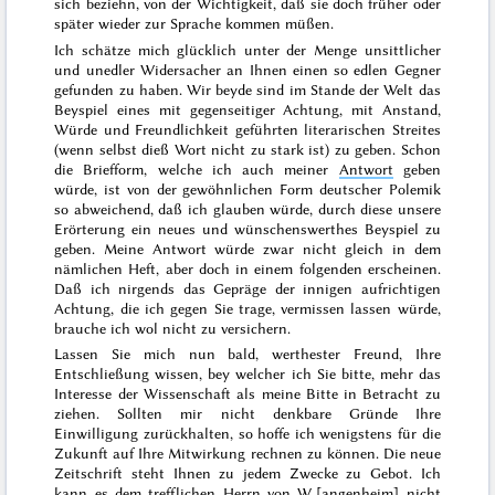
sich beziehn, von der Wichtigkeit, daß sie doch früher oder
später wieder zur Sprache kommen müßen.
Ich schätze mich glücklich unter der Menge unsittlicher
und unedler Widersacher an Ihnen einen so edlen Gegner
gefunden zu haben. Wir beyde sind im Stande der Welt das
Beyspiel eines mit gegenseitiger Achtung, mit Anstand,
Würde und Freundlichkeit geführten literarischen Streites
(wenn selbst dieß Wort nicht zu stark ist) zu geben. Schon
die Briefform, welche ich auch meiner
Antwort
geben
würde, ist von der gewöhnlichen Form deutscher Polemik
so abweichend, daß ich glauben würde, durch diese unsere
Erörterung ein neues und wünschenswerthes Beyspiel zu
geben. Meine Antwort würde zwar nicht gleich in dem
nämlichen Heft, aber doch in einem folgenden erscheinen.
Daß ich nirgends das Gepräge der innigen aufrichtigen
Achtung, die ich gegen Sie trage, vermissen lassen
würde,
brauche ich wol nicht zu versichern.
Lassen Sie mich nun bald, werthester Freund, Ihre
Entschließung wissen, bey welcher ich Sie bitte, mehr das
Interesse der Wissenschaft als meine Bitte in Betracht zu
ziehen. Sollten mir nicht denkbare Gründe Ihre
Einwilligung zurückhalten, so hoffe ich wenigstens für die
Zukunft auf Ihre Mitwirkung rechnen zu können. Die neue
Zeitschrift steht Ihnen zu jedem Zwecke zu Gebot. Ich
kann es dem trefflichen Herrn
von W˖[angenheim]
nicht