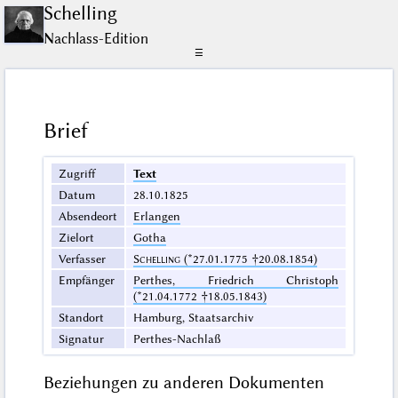
Schelling
Nachlass-Edition
☰
Brief
Zugriff
Text
Datum
28.10.1825
Absendeort
Erlangen
Zielort
Gotha
Verfasser
Schelling
(*27.01.1775 †20.08.1854)
Empfänger
Perthes, Friedrich Christoph
(*21.04.1772 †18.05.1843)
Standort
Hamburg, Staatsarchiv
Signatur
Perthes-Nachlaß
Beziehungen zu anderen Dokumenten