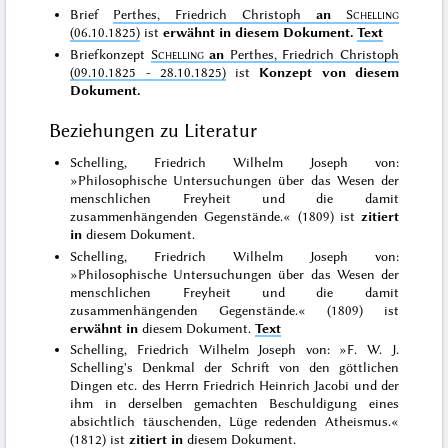
Brief
Perthes, Friedrich Christoph
an
Schelling
(06.10.1825)
ist
erwähnt in diesem Dokument.
Text
Briefkonzept
Schelling
an
Perthes, Friedrich Christoph
(09.10.1825 - 28.10.1825)
ist
Konzept von diesem
Dokument.
Beziehungen zu Literatur
Schelling, Friedrich Wilhelm Joseph von:
»Philosophische Untersuchungen über das Wesen der
menschlichen Freyheit und die damit
zusammenhängenden Gegenstände.« (1809) ist
zitiert
in
diesem Dokument.
Schelling, Friedrich Wilhelm Joseph von:
»Philosophische Untersuchungen über das Wesen der
menschlichen Freyheit und die damit
zusammenhängenden Gegenstände.« (1809) ist
erwähnt in
diesem Dokument.
Text
Schelling, Friedrich Wilhelm Joseph von: »F. W. J.
Schelling's Denkmal der Schrift von den göttlichen
Dingen etc. des Herrn Friedrich Heinrich Jacobi und der
ihm in derselben gemachten Beschuldigung eines
absichtlich täuschenden, Lüge redenden Atheismus.«
(1812) ist
zitiert in
diesem Dokument.