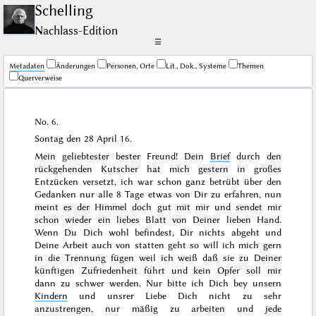
Schelling
Nachlass-Edition
☰
Me­ta­da­ten
Änderungen
Personen, Orte
Lit., Dok., Systeme
Themen
Querverweise
No. 6.
Sontag den
28 April 16
.
Mein geliebtester bester Freund! Dein
Brief
durch den
rückgehenden Kutscher hat mich
gestern
in großes
Entzücken versetzt, ich war schon ganz betrübt über den
Gedanken nur alle 8 Tage etwas von Dir zu erfahren, nun
meint es der Himmel doch gut mit mir und sendet mir
schon wieder ein liebes Blatt von Deiner lieben Hand.
Wenn Du Dich wohl befindest, Dir nichts abgeht und
Deine Arbeit auch von statten geht so will ich mich gern
in die Trennung fügen weil ich weiß daß sie zu Deiner
künftigen Zufriedenheit führt und kein Opfer soll mir
dann zu schwer werden. Nur bitte ich Dich bey unsern
Kindern
und unsrer Liebe Dich nicht zu sehr
anzustrengen, nur mäßig zu arbeiten und jede