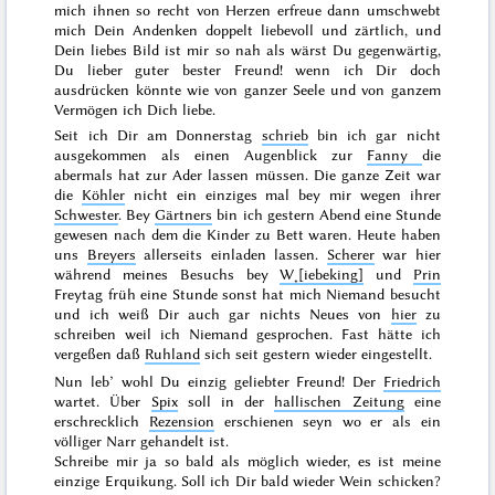
mich ihnen so recht von Herzen erfreue dann umschwebt
mich Dein Andenken doppelt liebevoll und zärtlich, und
Dein liebes Bild ist mir so nah als wärst Du gegenwärtig,
Du lieber guter bester Freund! wenn ich Dir doch
ausdrücken könnte wie von ganzer Seele und von
ganzem
Vermögen ich Dich liebe.
Seit ich Dir am
Donnerstag
schrieb
bin ich gar nicht
ausgekommen als einen Augenblick zur
Fanny
die
abermals hat zur Ader lassen müssen. Die ganze Zeit war
die
Köhler
nicht ein einziges mal bey mir wegen ihrer
Schwester
. Bey
Gärtners
bin ich
gestern
Abend eine Stunde
gewesen nach dem die Kinder zu Bett waren. Heute haben
uns
Breyers
allerseits einladen lassen.
Scherer
war hier
während meines Besuchs bey
W˖[iebeking]
und
Prin
Freytag früh eine Stunde sonst hat mich Niemand besucht
und ich weiß Dir auch gar nichts Neues von
hier
zu
schreiben weil ich Niemand gesprochen. Fast hätte ich
vergeßen daß
Ruhland
sich seit
gestern
wieder eingestellt.
Nun leb’ wohl Du einzig geliebter Freund! Der
Friedrich
wartet. Über
Spix
soll in der
hallischen Zeitung
eine
erschrecklich
Rezension
erschienen seyn wo er als ein
völliger Narr gehandelt ist.
Schreibe mir ja so bald als möglich wieder, es ist meine
einzige Erquikung. Soll ich Dir bald wieder Wein schicken?