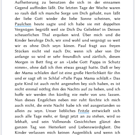
Aufheiterung zu benutzen die sich in der einsamen
Gegend auffinden läßt. Die letzten Tage der Woche waren
so rauh daß ich manche Sorge um Dich gehabt, nun läßt
der liebe Gott wieder die liebe Sonne scheinen, wie
Paulchen
heute sagte und ich habe sie mit doppelten
Vergnügen begrüßt weil sie Dich Du Geliebter! in Deinen
scheuerlichen Thal erquiken wird. Über mich und die
Kinder beruhige Dich, wir sind wohl und vergnügt so weit
wir es ohne Dich seyn könen.
Paul fragt aus freyen
Stücken nicht viel nach Dir, wenn ich aber von Dir
anfange so wird er sehr freundlich und zärtlich, diesen
Morgen in Bett fing er an »Liebe Gott Pappa in Schutz
nimm«, ohne daß ich ihm etwas gesagt hatte. Daß er bey
der Mama schlafen darf ist eine große Herrlichkeit für ihn
und er sagt oft in Schlaf »Palle Papa Mama schläft.« Das
gute Kind ist auch recht angenehm bey sich haben, es ist
nicht einmal nöthig ihm des Nachts auf zu heben, und ich
hoffe wir werden ihn künftig nie mehr von uns lassen.
Nun dieses Engelchen neben mir ruht fürchte ich mich
auch nicht, die erste Nacht habe ich viel ausgestanden so
allein zu seyn. Unser liebliches
Fritzle
entwickelt sich
auch alle Tage mehr, er fängt jetzt an zu stehen, wird so
lebhaft, und sein Vollmonds Gesichtchen glänzt den
ganzen Tag von Heiterkeit und Liebenswürdigkeit. Die
Kinder verlassen mich keinen Augenblick und wenn ich