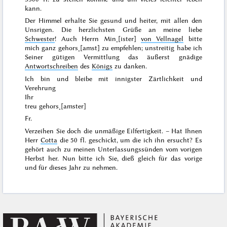
kann.
Der Himmel erhalte Sie gesund und heiter, mit allen den
Unsrigen. Die herzlichsten Grüße an meine liebe
Schwester
! Auch Herrn Min˖[ister]
von Vellnagel
bitte
mich ganz gehors˖[amst] zu empfehlen; unstreitig habe ich
Seiner gütigen Vermittlung das äußerst gnädige
Antwortschreiben
des
Königs
zu danken.
Ich bin und bleibe mit innigster Zärtlichkeit und
Verehrung
Ihr
treu gehors˖[amster]
Fr.
Verzeihen Sie doch die unmäßige Eilfertigkeit. – Hat Ihnen
Herr
Cotta
die 50 fl. geschickt, um die ich ihn ersucht? Es
gehört auch zu meinen Unterlassungssünden vom
vorigen
Herbst
her. Nun bitte ich Sie, dieß gleich für das vorige
und für dieses Jahr zu nehmen.