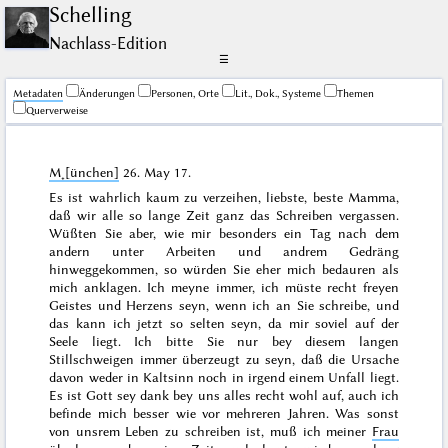
Schelling
Nachlass-Edition
☰
Me­ta­da­ten
Änderungen
Personen, Orte
Lit., Dok., Systeme
Themen
Querverweise
M˖[ünchen]
26. May 17
.
Es ist wahrlich kaum zu verzeihen, liebste, beste Mamma,
daß wir alle so lange Zeit ganz das Schreiben vergassen.
Wüßten Sie aber, wie mir besonders ein Tag nach dem
andern unter Arbeiten und andrem Gedräng
hinweggekommen, so würden Sie eher mich bedauren als
mich anklagen. Ich meyne immer, ich müste recht freyen
Geistes und Herzens seyn, wenn ich an Sie schreibe, und
das kann ich jetzt so selten seyn, da mir soviel auf der
Seele liegt. Ich bitte Sie nur bey diesem langen
Stillschweigen immer überzeugt zu seyn, daß die Ursache
davon weder in Kaltsinn noch in irgend einem Unfall liegt.
Es ist Gott sey dank bey uns alles recht wohl auf, auch ich
befinde mich besser wie vor mehreren Jahren. Was sonst
von unsrem Leben zu schreiben ist, muß ich meiner
Frau