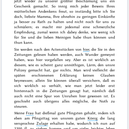
jetzt wieder zu unserer größter Beschämung uns ein
Geschenk gemacht. So innig mich jeder Beweis Ihres
mütterlichen Andenkens freut, so inständig bitte ich Sie
doch, liebste Mamma, Ihre ohnehin zu geringen Einkünfte
ja besser zu Rath zu halten und nicht noch für uns zu
schmälern; es macht mir jedesmal eine schmerzliche
Empfindung, zumal wenn ich dabey denke, wie wenig ich
für Sie und die lieben Meinigen habe thun können und
thun kann.
Sie werden nach den Actenstücken von
hier
, die Sie in den
Zeitungen gelesen haben werden, auch Wunder gemeynt
haben, was hier vorgefallen sey. Aber es ist wirklich an
diesem, wie es scheint ganz unnöthigen, Lärm, den unsre
Polizey gemacht hat, gar nichts. Man wird vielleicht der
späten erschienenen Erklärung keinen Glauben
beymessen; allein Sie können überall versichern, daß es
sich wirklich so verhält, wie man jetzt leider erst
hintennach in die Zeitungen gesagt hat, nämlich daß
auch nicht eine Spur von Unruhen hier gewesen ist. Es
geschieht auch übrigens alles mögliche, die Noth zu
steuren.
Meine
Frau
hat dießmal gute
Pfingsten
gehabt, indem ich
eben am
Pfingsttag
von unsrem guten
König
die lang
versprochne
Zulage
erhalten habe, wodurch ich nun auf
3300 fl. zu stehen komme und um vieles leichter leben