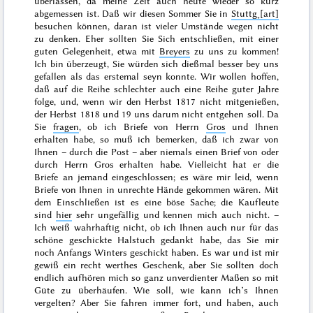
überlassen, da meine Zeit auch heute wieder so kurz
abgemessen ist. Daß wir diesen
Sommer
Sie in
Stuttg˖[art]
besuchen können, daran ist vieler Umstände wegen nicht
zu denken. Eher sollten Sie Sich entschließen, mit einer
guten Gelegenheit, etwa mit
Breyers
zu uns zu kommen!
Ich bin überzeugt, Sie würden sich dießmal besser bey uns
gefallen als das erstemal seyn konnte. Wir wollen hoffen,
daß auf die Reihe schlechter auch eine Reihe guter Jahre
folge, und, wenn wir den
Herbst 1817
nicht mitgenießen,
der
Herbst 1818
und
19
uns
darum nicht entgehen soll. Da
Sie
fragen
, ob ich Briefe von Herrn
Gros
und Ihnen
erhalten habe, so muß ich bemerken, daß ich zwar von
Ihnen – durch die Post – aber niemals einen Brief von oder
durch Herrn Gros erhalten habe. Vielleicht hat er die
Briefe an jemand eingeschlossen; es wäre mir leid, wenn
Briefe von Ihnen in unrechte Hände gekommen wären. Mit
dem Einschließen ist es eine böse Sache; die Kaufleute
sind
hier
sehr ungefällig und kennen mich auch nicht. –
Ich weiß wahrhaftig nicht, ob ich Ihnen auch nur für das
schöne geschickte Halstuch gedankt habe, das Sie mir
noch
Anfangs Winters
geschickt haben. Es war und ist mir
gewiß ein recht werthes Geschenk, aber Sie sollten doch
endlich aufhören mich so ganz unverdienter Maßen so mit
Güte zu überhäufen. Wie soll, wie kann ich’s Ihnen
vergelten? Aber Sie fahren immer fort, und haben, auch