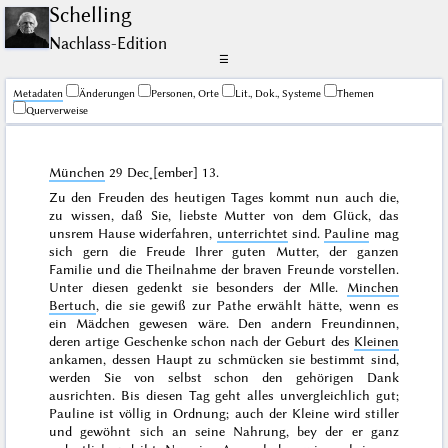
Schelling
Nachlass-Edition
☰
Me­ta­da­ten
Änderungen
Personen, Orte
Lit., Dok., Systeme
Themen
Querverweise
München
29 Dec˖[ember] 13
.
Zu den Freuden des heutigen Tages kommt nun auch die,
zu wissen, daß Sie, liebste Mutter von dem Glück, das
unsrem Hause widerfahren,
unterrichtet
sind.
Pauline
mag
sich gern die Freude Ihrer guten Mutter, der ganzen
Familie und die Theilnahme der braven Freunde vorstellen.
Unter diesen gedenkt sie besonders der Mlle.
Minchen
Bertuch
, die sie gewiß zur Pathe erwählt hätte, wenn es
ein Mädchen gewesen wäre. Den andern Freundinnen,
deren artige Geschenke schon nach der Geburt des
Kleinen
ankamen, dessen Haupt zu schmücken sie bestimmt sind,
werden Sie von selbst schon den gehörigen Dank
ausrichten. Bis diesen Tag geht alles unvergleichlich gut;
Pauline ist völlig in Ordnung; auch der Kleine wird stiller
und gewöhnt sich an seine Nahrung, bey der er ganz