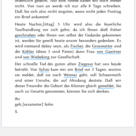
ordentlich
gedeiht. Nur eine Amme haben wir noch immer
nicht. Von nun an werde ich nur alle 8 Tage schreiben.
Daß Sie sich also nicht ängsten, wenn nicht jeden Posttag
ein Brief ankommt!
Heute Nachm˖[ittag] 5 Uhr wird also die feyerliche
Taufhandlung vor sich gehn; da ich Ihnen dieß früher
geschrieben
oder Ihnen von selbst der Gedanke gekommen
ist, werden Sie gewiß heute unsrer besonders gedenken. Es
wird niemand dabey seyn, als
Fischer
, die
Grosmutter
und
die
Köhler
(diese 3 sind Paten) dann Frau
von Gaertner
und
von Wiebeking
zur Gesellschaft.
Der schnelle
Tod
des guten alten
Ziegesar
hat uns beyde
betrübt. Von
Sylvie
kam mir ein
Brief
vor
3 Tagen
, worinn
sie meldet, daß sie nach
Weimar
geht, voll Schwermuth
und einer Unruhe, die auf Ahndung deutete. Daß wir
dieser Freundin die Geburt des
Kleinen gleich
gemeldet
, Sie
auch zu Gevatte genommen, können Sie sich denken.
Ihr
geh˖[orsamster] Sohn
S.