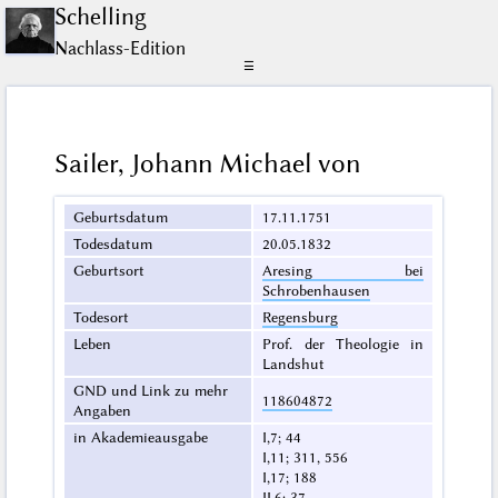
Schelling
Nachlass-Edition
☰
Sailer, Johann Michael von
Geburtsdatum
17.11.1751
Todesdatum
20.05.1832
Geburtsort
Aresing bei
Schrobenhausen
Todesort
Regensburg
Leben
Prof. der Theologie in
Landshut
GND und Link zu mehr
118604872
Angaben
in Akademieausgabe
I,7; 44
I,11; 311, 556
I,17; 188
II,6; 37