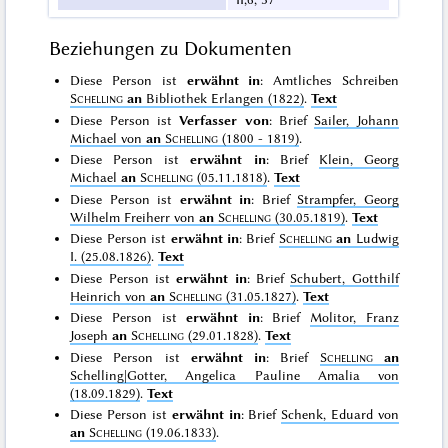
Beziehungen zu Dokumenten
Diese Person ist
erwähnt in
: Amtliches Schreiben
Schelling
an
Bibliothek Erlangen (1822)
.
Text
Diese Person ist
Verfasser von
: Brief
Sailer, Johann
Michael von
an
Schelling
(1800 - 1819)
.
Diese Person ist
erwähnt in
: Brief
Klein, Georg
Michael
an
Schelling
(05.11.1818)
.
Text
Diese Person ist
erwähnt in
: Brief
Strampfer, Georg
Wilhelm Freiherr von
an
Schelling
(30.05.1819)
.
Text
Diese Person ist
erwähnt in
: Brief
Schelling
an
Ludwig
I. (25.08.1826)
.
Text
Diese Person ist
erwähnt in
: Brief
Schubert, Gotthilf
Heinrich von
an
Schelling
(31.05.1827)
.
Text
Diese Person ist
erwähnt in
: Brief
Molitor, Franz
Joseph
an
Schelling
(29.01.1828)
.
Text
Diese Person ist
erwähnt in
: Brief
Schelling
an
Schelling|Gotter, Angelica Pauline Amalia von
(18.09.1829)
.
Text
Diese Person ist
erwähnt in
: Brief
Schenk, Eduard von
an
Schelling
(19.06.1833)
.