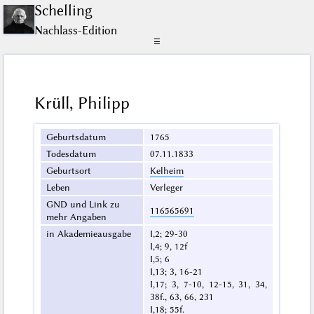
Schelling
Nachlass-Edition
☰
Krüll, Philipp
Geburtsdatum
1765
Todesdatum
07.11.1833
Geburtsort
Kelheim
Leben
Verleger
GND und Link zu
116565691
mehr Angaben
in Akademieausgabe
I,2; 29-30
I,4; 9, 12f
I,5; 6
I,13; 3, 16-21
I,17; 3, 7-10, 12-15, 31, 34,
38f., 63, 66, 231
I,18; 55f.