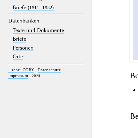
Briefe (1811–1832)
Datenbanken
Texte und Dokumente
Briefe
Personen
Orte
Lizenz: CC BY
·
Datenschutz
·
B
Impressum
· 2025
Be
–