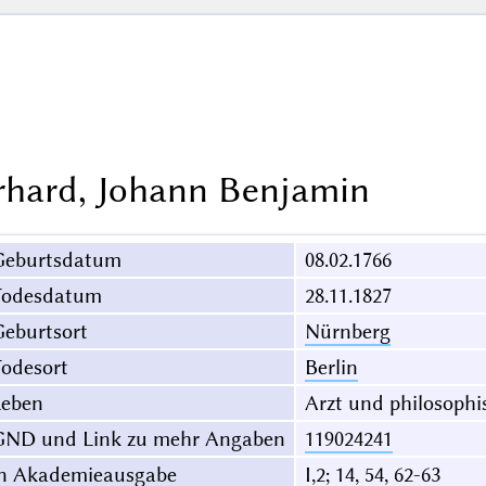
rhard, Johann Benjamin
Geburtsdatum
08.02.1766
Todesdatum
28.11.1827
eburtsort
Nürnberg
odesort
Berlin
Leben
Arzt und philosophis
GND und Link zu mehr Angaben
119024241
in Akademieausgabe
I,2; 14, 54, 62-63