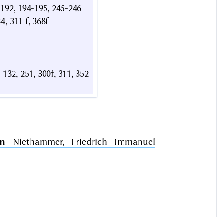
1-192, 194-195, 245-246
34, 311 f, 368f
8, 132, 251, 300f, 311, 352
an
Niethammer, Friedrich Immanuel