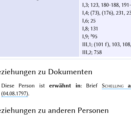
I,3; 123, 180-188, 19
I,4; (73), (176), 231, 2
I,6; 25
I,8; 131
I,9; ²95
III,1; (101 f), 103, 10
III,2; 758
eziehungen zu Dokumenten
Diese Person ist
erwähnt in
: Brief
Schelling
(04.08.1797)
.
ziehungen zu anderen Personen