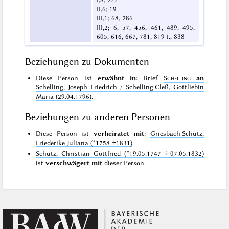
II,6; 19
III,1; 68, 286
III,2; 6, 57, 456, 461, 489, 495,
605, 616, 667, 781, 819 f., 838
Beziehungen zu Dokumenten
Diese Person ist
erwähnt in
: Brief
Schelling
an
Schelling, Joseph Friedrich / Schelling|Cleß, Gottliebin
Maria (29.04.1796)
.
Beziehungen zu anderen Personen
Diese Person ist
verheiratet mit
:
Griesbach|Schütz,
Friederike Juliana (*1758 †1831)
.
Schütz, Christian Gottfried (*19.05.1747 †07.05.1832)
ist
verschwägert mit
dieser Person.