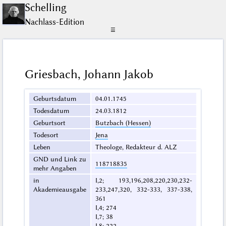
Schelling
Nachlass-Edition
☰
Griesbach, Johann Jakob
Geburtsdatum
04.01.1745
Todesdatum
24.03.1812
Geburtsort
Butzbach (Hessen)
Todesort
Jena
Leben
Theologe, Redakteur d. ALZ
GND und Link zu
118718835
mehr Angaben
in
I,2; 193,196,208,220,230,232-
Akademieausgabe
233,247,320, 332-333, 337-338,
361
I,4; 274
I,7; 38
I,8; 222