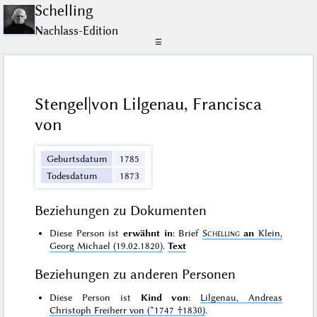
Schelling
Nachlass-Edition
☰
Stengel|von Lilgenau, Francisca
von
Geburtsdatum
1785
Todesdatum
1873
Beziehungen zu Dokumenten
Diese Person ist
erwähnt in
: Brief
Schelling
an
Klein,
Georg Michael (19.02.1820)
.
Text
Beziehungen zu anderen Personen
Diese Person ist
Kind von
:
Lilgenau, Andreas
Christoph Freiherr von (*1747 †1830)
.