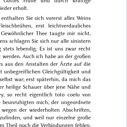
t Gottes Hülfe und durch kräftige
eder erholt.
enthalten Sie sich vorerst alles Weins
leischbrühen, erst leichtverdauliches
. Gewöhnlicher Thee taugte mir nicht,
ns schlagen Sie sich nur alle sinistern
tets lebendig. Es ist uns zwar recht
rt werden. Auch ich habe an der großen
s aus den Anstalten der Ärzte auf die
t unbegreiflichen Gleichgültigkeit und
 selbst war; erst späterhin, da mich das
der heilige Schauer über jene Nähe und
ey, so recht eigentlich
toto coelo
von
e beunruhigten mich, der ungeordnete
 wegen der wiederholten Abschriften,
szufinden, und weil nur einzelne große
m Theil noch die Verbindungen fehlen,