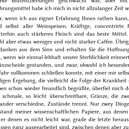
arke Blutentziehungen geschwächt war, aber mi
rungsmittel habe ich mich in nicht allzulanger Zeit wi
, wenn ich aus eigner Erfahrung Ihnen rathen kann, 
d selbst aller Weinspeisen. Kräftige, concentrirte F
äterhin auch stärkeres Fleisch sind das beste Mittel
l aber etwas weniges und nicht starker Caffee. Übrige
danken aus dem Sinn und erhalten Sie die Hoffnung s
, wenn wir einmal lebhaft unsrer Sterblichkeit erinne
änzscheide gestanden, und zwar, obwohl ich besonder
ahr vollkommen schließen konnte, mit einer mir selbs
ligen Ergebung, die vielleicht die Folge der Krankheit
en schon wieder freundlich begrüßte, überfiel mich 
e schmale, so leicht überschreitbare, Gränze, die zw
nander verschiedne, Zustände trennt. Nur zwey Ding
stand meiner wissenschaftlichen Papiere, aus denen
er denen es nicht leicht war, grade die letzte herau
ssen ganz ausgearbeitet sind, zwischen denen aber zu