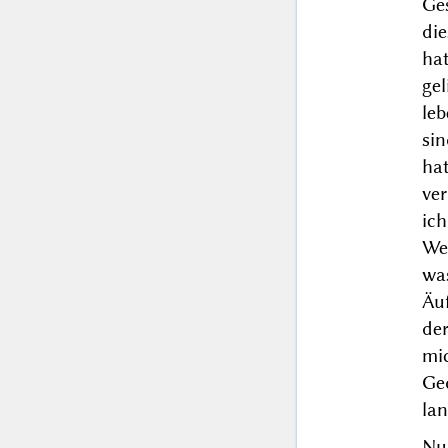
Ge
die
hat
ge
le
sin
ha
ver
ic
Wer
wa
Äu
de
mi
Ge
lan
Nu