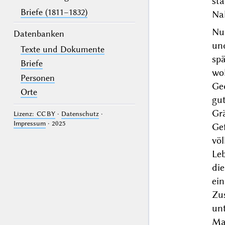
st
Briefe (1811–1832)
Nah
Nur
Datenbanken
un
Texte und Dokumente
sp
Briefe
woh
Personen
Ge
Orte
gut
Gr
Lizenz: CC BY
·
Datenschutz
·
Impressum
· 2025
Gef
völ
Leb
di
ei
Zu
unt
Ma