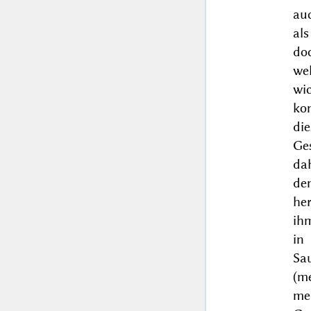
au
al
do
wel
wic
ko
di
Ge
dah
den
her
ihm
in
Sa
(m
mei