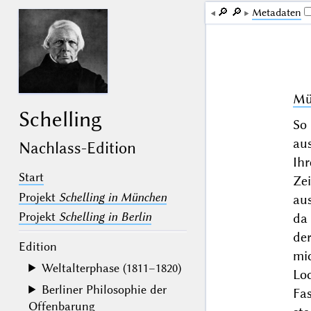
🔎︎
🔎︎
Me­ta­da­ten
Mü
Schelling
So
au
Nachlass-Edition
Ihr
Start
Zei
Projekt
Schelling in München
au
Projekt
Schelling in Berlin
da 
de
Edition
mi
Weltalterphase (1811–1820)
Loc
Berliner Philosophie der
Fa
Offenbarung