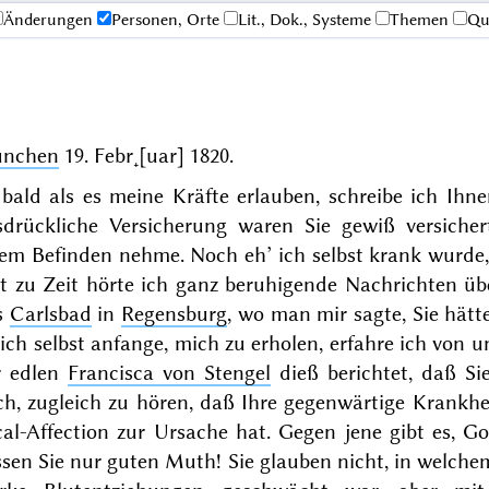
Änderungen
Personen, Orte
Lit., Dok., Systeme
Themen
Qu
nchen
19. Febr˖[uar] 1820
.
 bald als es meine Kräfte erlauben, schreibe ich Ihn
sdrückliche Versicherung waren Sie gewiß versicher
em Befinden nehme. Noch eh’ ich selbst krank wurde,
t zu Zeit hörte ich ganz beruhigende Nachrichten üb
s
Carlsbad
in
Regensburg
, wo man mir sagte, Sie hätte
ich selbst anfange, mich zu erholen, erfahre ich von u
r edlen
Francisca von Stengel
dieß berichtet, daß Si
ch, zugleich zu hören, daß Ihre gegenwärtige Krankhe
al-Affection zur Ursache hat. Gegen jene gibt es, G
ssen Sie nur guten Muth! Sie glauben nicht, in welch