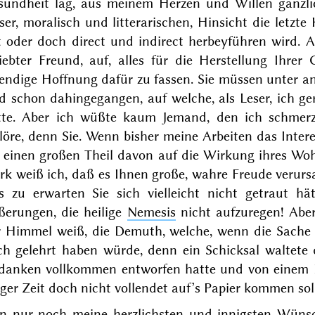
sundheit lag, aus meinem Herzen und Willen gänzli
ser, moralisch und litterarischen, Hinsicht die letzte
 oder doch direct und indirect herbeyführen wird. A
liebter Freund, auf, alles für die Herstellung Ihre
bendige Hoffnung dafür zu fassen. Sie müssen unter a
d schon dahingegangen, auf welche, als Leser, ich g
tte. Aber ich wüßte kaum Jemand, den ich schmerzl
löre, denn Sie. Wenn bisher meine Arbeiten das Intere
h einen großen Theil davon auf die Wirkung ihres Wo
k weiß ich, daß es Ihnen große, wahre Freude verursac
s zu erwarten Sie sich vielleicht nicht getraut hät
ßerungen, die heilige
Nemesis
nicht aufzuregen! Aber
r Himmel weiß, die Demuth, welche, wenn die Sache s
ch gelehrt haben würde, denn ein Schicksal waltete 
danken vollkommen entworfen hatte und von einem E
ger Zeit doch nicht vollendet auf’s Papier kommen soll
n nur noch meine herzlichsten und innigsten Wünsch