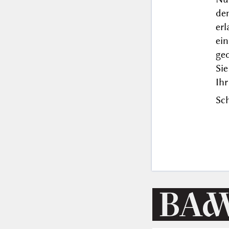
de
er
ei
ge
Si
Ihr
Sch