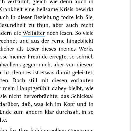
ch verbannt, gleich wie denn auch in
 Krankheit eine heilsame Krisis be
wirkt
uch in dieser Beziehung fodre ich Sie,
r Gesundheit zu thun, aber auch recht
ndern die
Weltalter
noch lesen. So viele
erechnet und aus der Ferne hingeblickt
icher als Leser dieses meines Werks
sse meiner Freunde erregte, so schrieb
hlwollens gegen mich, aber von diesem
ht, denn es ist etwas damit geleistet,
ten. Doch still mit diesen vorlauten
 mein Hauptgefühlt dabey bleibt, wie
ie nicht hervorbrächte, das Schicksal
darüber, daß, was ich im Kopf und in
nde zum andern klar durchsah, in so
te.
e für Ihre baldige völlige Genesung,