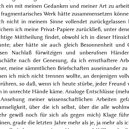
ch ein mit meinen Gedanken und meiner Art zu arbeit
s fragmentarisches Werk hätte zusammensetzen können
ch nicht in
meinem
Sinne vollendet zurückgelassen 
chem ich meine Privat-Papiere zurückließ, unter den
htige Mittheilung findet, obwohl ich in dieser Hinsi
nnte; aber hätte sie auch gleich Besonnenheit und
esen Nachlaß fürwitzigen und unberufnen Händen
schäfte nach der Genesung, da ich ernsthaftere Ar
er, meine sämmtlichen Briefschaften auseinander zu 
en ich mich nicht trennen wollte, an denjenigen vollv
rühren, so daß, wenn ich heute stürbe, jeder Freund 
 in unrechte Hände käme. Analoge Entschlüsse (mehr 
 Ansehung meiner wissenschaftlichen Arbeiten gef
umseligkeit, über die ich selbst, über die alle woh
ehr gewiß noch für sich als gegen mich) Klage füh
nen, grade die letzten Jahre mehr als je, ja mehr als 