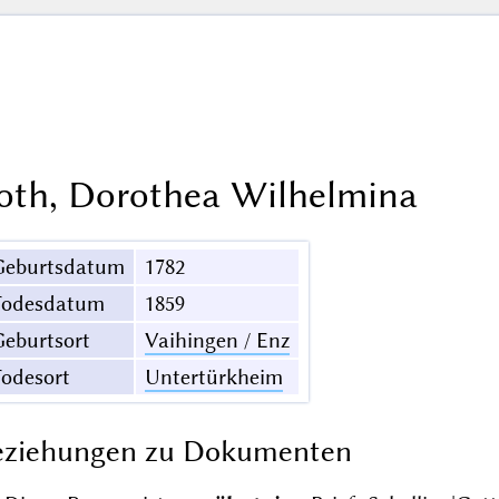
oth, Dorothea Wilhelmina
Geburtsdatum
1782
Todesdatum
1859
eburtsort
Vaihingen / Enz
odesort
Untertürkheim
eziehungen zu Dokumenten