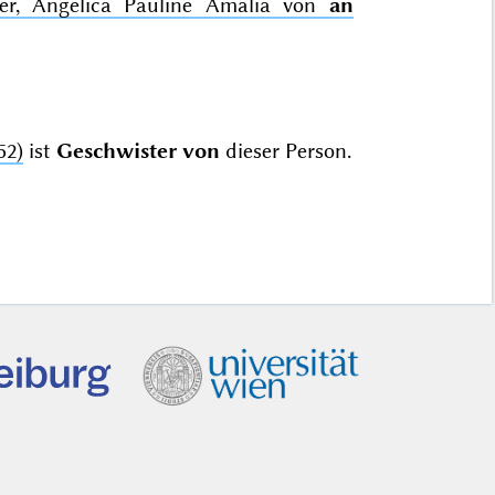
tter, Angelica Pauline Amalia von
an
52)
ist
Geschwister von
dieser Person.