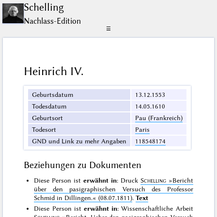
Schelling
Nachlass-Edition
☰
Heinrich IV.
Geburtsdatum
13.12.1553
Todesdatum
14.05.1610
Geburtsort
Pau (Frankreich)
Todesort
Paris
GND und Link zu mehr Angaben
118548174
Beziehungen zu Dokumenten
Diese Person ist
erwähnt in
: Druck
Schelling
»Bericht
über den pasigraphischen Versuch des Professor
Schmid in Dillingen.«
(08.07.1811)
.
Text
Diese Person ist
erwähnt in
: Wissenschaftliche Arbeit
Schelling
»Bericht. Ueber den pasigraphischen Versuch