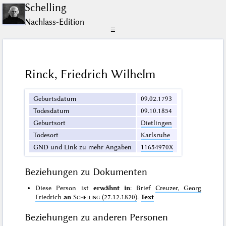
Schelling
Nachlass-Edition
☰
Rinck, Friedrich Wilhelm
Geburtsdatum
09.02.1793
Todesdatum
09.10.1854
Geburtsort
Dietlingen
Todesort
Karlsruhe
GND und Link zu mehr Angaben
11654970X
Beziehungen zu Dokumenten
Diese Person ist
erwähnt in
: Brief
Creuzer, Georg
Friedrich
an
Schelling
(27.12.1820)
.
Text
Beziehungen zu anderen Personen