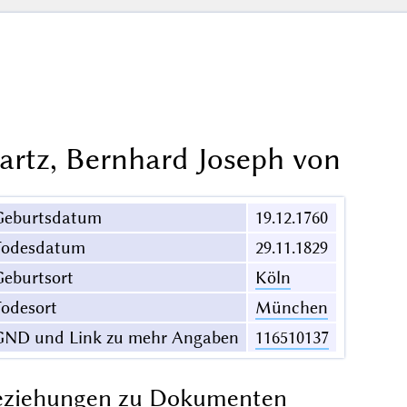
artz, Bernhard Joseph von
Geburtsdatum
19.12.1760
Todesdatum
29.11.1829
eburtsort
Köln
odesort
München
GND und Link zu mehr Angaben
116510137
eziehungen zu Dokumenten