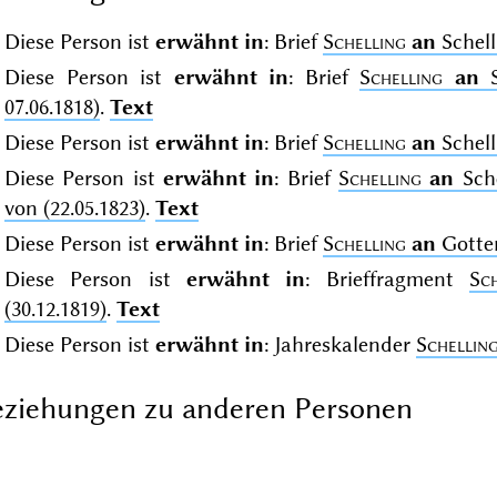
Diese Person ist
erwähnt in
: Brief
Schelling
an
Schell
Diese Person ist
erwähnt in
: Brief
Schelling
an
S
07.06.1818)
.
Text
Diese Person ist
erwähnt in
: Brief
Schelling
an
Schell
Diese Person ist
erwähnt in
: Brief
Schelling
an
Sche
von (22.05.1823)
.
Text
Diese Person ist
erwähnt in
: Brief
Schelling
an
Gotter
Diese Person ist
erwähnt in
: Brieffragment
Sc
(30.12.1819)
.
Text
Diese Person ist
erwähnt in
: Jahreskalender
Schellin
ziehungen zu anderen Personen