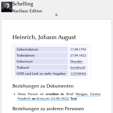
Schelling
Nachlass-Edition
☰
Heinrich, Johann August
Geburtsdatum
17.08.1794
Todesdatum
27.09.1822
Geburtsort
Dresden
Todesort
Innsbruck
GND und Link zu mehr Angaben
123348404
Beziehungen zu Dokumenten
Diese Person ist
erwähnt in
: Brief
Waagen, Gustav
Friedrich
an
Schelling
(16.08.1822)
.
Text
Beziehungen zu anderen Personen