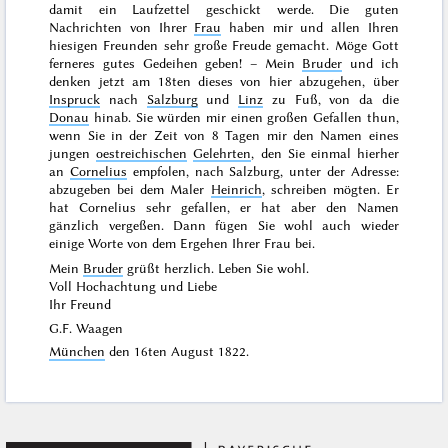
damit ein Laufzettel geschickt werde. Die guten
Nachrichten von Ihrer
Frau
haben mir und allen Ihren
hiesigen Freunden sehr große Freude gemacht. Möge Gott
ferneres gutes Gedeihen geben! – Mein
Bruder
und ich
denken jetzt am
18ten dieses
von hier abzugehen, über
Inspruck
nach
Salzburg
und
Linz
zu Fuß, von da die
Donau
hinab. Sie würden mir einen großen Gefallen thun,
wenn Sie in der Zeit von 8 Tagen mir den Namen eines
jungen
oestreichischen
Gelehrten
, den Sie einmal hierher
an
Cornelius
empfolen, nach Salzburg, unter der Adresse:
abzugeben bei dem Maler
Heinrich
, schreiben mögten. Er
hat Cornelius sehr gefallen, er hat aber den Namen
gänzlich vergeßen. Dann fügen Sie wohl auch wieder
einige Worte von dem Ergehen Ihrer Frau bei.
Mein
Bruder
grüßt herzlich. Leben Sie wohl.
Voll Hochachtung und Liebe
Ihr Freund
G.F. Waagen
München
den
16ten August 1822
.