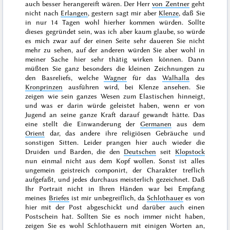
auch besser herangereift wären. Der Herr
von Zentner
geht
nicht nach
Erlangen
,
gestern
sagt mir aber
Klenze
, daß Sie
in
nur
14 Tagen
wohl hierher kommen würden. Sollte
dieses gegründet sein, was ich aber kaum glaube, so würde
es mich zwar auf der einen Seite sehr daueren Sie nicht
mehr zu sehen, auf der anderen würden Sie aber wohl in
meiner Sache hier sehr thätig wirken können. Dann
müßten Sie ganz besonders die kleinen Zeichnungen zu
den Basreliefs, welche
Wagner
für das
Walhalla
des
Kronprinzen
ausführen wird, bei Klenze ansehen. Sie
zeigen wie sein ganzes Wesen zum Elastischen hinneigt,
und was er darin würde geleistet haben, wenn er von
Jugend an seine ganze Kraft darauf gewandt hätte. Das
eine stellt die Einwanderung der
Germanen
aus dem
Orient
dar, das andere ihre religiösen Gebräuche und
sonstigen Sitten. Leider prangen hier auch wieder die
Druiden und Barden, die den
Deutschen
seit
Klopstock
nun einmal nicht aus dem Kopf wollen. Sonst ist alles
ungemein geistreich componirt, der Charakter treflich
aufgefaßt, und jedes durchaus meisterlich gezeichnet. Daß
Ihr Portrait nicht in Ihren Händen war bei Empfang
meines
Briefes
ist mir unbegreiflich, da
Schlothauer
es von
hier mit der Post abgeschickt und darüber auch einen
Postschein hat. Sollten Sie es noch immer nicht haben,
zeigen Sie es wohl Schlothauern mit einigen Worten an,