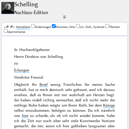
Schelling
Nachlass-Edition
☰
🔎︎
🔎︎
Me­ta­da­ten
Änderungen
Personen, Orte
Lit., Dok., Systeme
Themen
Querverweise
Sr. Hochwohlgeboren
Herrn Direktor von
Schelling
zu
Erlangen
Verehrter Freund.
Obgleich Ihr
Brief
wenig Tröstliches für meine Sache
enthält, hat er mich dennoch sehr gefreuet, weil ich daraus
ersehen, daß es Ihnen mit mir wahrhaft am Herzen liegt.
Sie haben indeß richtig vermuthet, daß ich nicht mehr die
nöthige Ruhe haben mögte um Ihren Rath, bei dem
Könige
selbst einzukommen, befolgen zu können. Da ich nämlich
von
hier
so scheide, als ob ich nicht wieder komme, habe
ich die Zeit nur noch über sehr viele Kunstwerke Notizen
gemacht, die mir, wenn ich hier geblieben langsamer aber