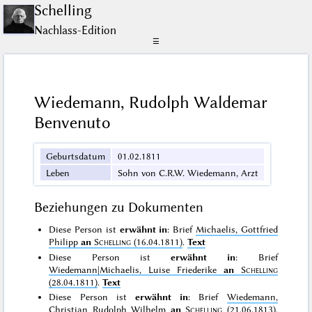
Schelling
Nachlass-Edition
☰
Wiedemann, Rudolph Waldemar
Benvenuto
Geburtsdatum
01.02.1811
Leben
Sohn von C.R.W. Wiedemann, Arzt
Beziehungen zu Dokumenten
Diese Person ist
erwähnt in
: Brief
Michaelis, Gottfried
Philipp
an
Schelling
(16.04.1811)
.
Text
Diese Person ist
erwähnt in
: Brief
Wiedemann|Michaelis, Luise Friederike
an
Schelling
(28.04.1811)
.
Text
Diese Person ist
erwähnt in
: Brief
Wiedemann,
Christian Rudolph Wilhelm
an
Schelling
(21.06.1813)
.