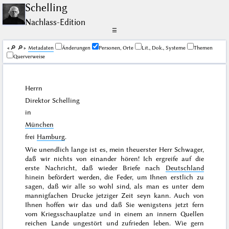
Schelling
Nachlass-Edition
☰
🔎︎
🔎︎
Me­ta­da­ten
Änderungen
Personen, Orte
Lit., Dok., Systeme
Themen
Querverweise
Herrn
Direktor Schelling
in
München
frei
Hamburg
.
Wie unendlich lange ist es, mein theuerster Herr Schwager,
daß wir nichts von einander hören! Ich ergreife auf die
erste Nachricht, daß wieder Briefe nach
Deutschland
hinein befördert werden, die Feder, um Ihnen erstlich zu
sagen, daß wir alle so wohl sind, als man es unter dem
mannigfachen Drucke jetziger Zeit seyn kann. Auch von
Ihnen hoffen wir das und daß Sie wenigstens jetzt fern
vom Kriegsschauplatze und in einem an innern Quellen
reichen Lande ungestört und zufrieden leben. Wie gern