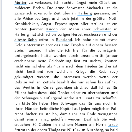
Mutter
zu verlassen, ich suchte längst mein Glück auf
milderem Boden. Die arme Schwester
Michaelis
ist die
ganze schreckenvolle Zeit über in
Harburg
gesessen, auf
alle Weise bedrängt und noch jetzt in der größten Noth
Kränklichkeit, Angst, Erpressungen aller Art! es ist ein
rechter Jammer.
Knoop
der Mann ihrer
Schwester
in
Harburg hat sich schon vorigen Herbst erschossen und der
älteste Sohn
erfror in
Russland
. Ich habe sie mit etwas
Geld unterstützt aber das sind Tropfen auf einem heissen
Stein. Tausend Thaler die ich hier für die Schwägerin
untergebracht hatte, werden durch unsre am
5t Januar
erschienene neue Geldordnung fast zu nichts, können
nicht einmal eher als 4 Jahr nach dem Frieden (und es ist
nicht bestimmt von welchem Kriege die Rede sey!)
gekündiget werden; die Interessen werden wenn der
Debitor will in Zetteln bezahlt die nun schon bis auf 1/5
des Werths im Curse gesunken sind, so daß ich es für
Pflicht halte diese 1000 Thaler selbst zu übernehmen und
der Schwägerin auf irgend andre Art Ersatz zu schaffen.
Ich bitte Sie lieber Herr Schwager das für uns noch in
Ihren Händen befindliche Kapital auf jeden möglichen Fall
recht hieher zu stellen, damit ihr am Ende wenigstens
damit einmal mag geholfen werden. Darf ich Sie wohl
ersuchen 30 Gulden in meinem Namen an Herrn
Jakob
Sturm
in der obern Thalgasse N° 1047 in
Nürnberg
, so bald