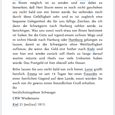
es Ihnen möglich ist zu senden und nur
dabei zu
bemerken; daß Herr Sturm wenn es noch nicht geschehen
sey recht bald von mir hören werde. Sie verbinden mich
durch diese Gefälligkeit sehr und es ist zugleich eine
bequeme Gelegenheit die für uns fällige Zeichen, die ich
dann der Schwägerin nach Harburg zahlen werde, zu
berichtigen. Was uns sonst noch etwa von Ihnen bestimmt
ist haben Sie die Güte auf irgend einem sichren Wege und
in sichre Hände nach Harburg oder
Hamburg
gelangen zu
lassen, damit es der Schwägerin ohne Weitläuftigkeit
zufliesse, die wenn das Geld erst hieher nach
Kiele
und
von hier erst wieder zurück soll theils zu lange darauf
warten müsste und theils nur viele Unkosten haben
würde. Das Postgeld ist hier überall sehr theuer.
Bitte lassen Sie uns recht bald von sich hören.
Luise
grüßt
herzlich.
Emma
ist seit 14 Tagen bei einer
Freundin
in
einer herrlichen Gegend auf dem Lande, sonst würden Sie
auch von ihr gewiss einen freundlichen Gruß erhalten.
Ihr
herzlichstergebner Schwager
CRW Wiedemann
Kiel
21 Jun[ius] 1813
.