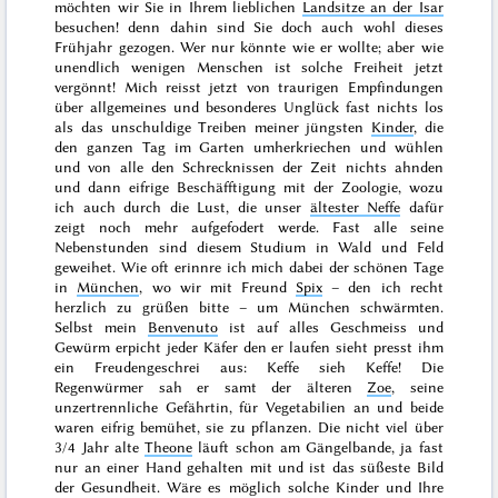
möchten wir Sie in Ihrem lieblichen
Landsitze an der Isar
besuchen! denn dahin sind Sie doch auch wohl dieses
Frühjahr
gezogen. Wer nur könnte wie er wollte; aber wie
unendlich wenigen Menschen ist solche Freiheit jetzt
vergönnt! Mich reisst jetzt von traurigen Empfindungen
über allgemeines und besonderes Unglück fast nichts los
als das unschuldige Treiben meiner jüngsten
Kinder
, die
den ganzen Tag im Garten umherkriechen und wühlen
und von alle den Schrecknissen der Zeit nichts ahnden
und dann eifrige Beschäfftigung mit der Zoologie, wozu
ich auch durch die Lust, die unser
ältester Neffe
dafür
zeigt noch mehr aufgefodert werde. Fast alle seine
Nebenstunden sind diesem Studium in Wald und Feld
geweihet. Wie oft erinnre ich mich dabei der schönen Tage
in
München
, wo wir mit Freund
Spix
– den ich recht
herzlich zu grüßen bitte – um München schwärmten.
Selbst mein
Benvenuto
ist auf alles Geschmeiss und
Gewürm erpicht jeder Käfer den er laufen sieht presst ihm
ein Freudengeschrei aus: Keffe sieh Keffe! Die
Regenwürmer sah er samt der älteren
Zoe
, seine
unzertrennliche Gefährtin, für Vegetabilien an und beide
waren eifrig bemühet, sie zu pflanzen. Die nicht viel über
3/4 Jahr alte
Theone
läuft schon am Gängelbande, ja fast
nur an einer Hand gehalten mit und
ist das süßeste Bild
der Gesundheit. Wäre es möglich solche Kinder und Ihre