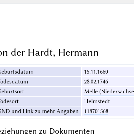
on der Hardt, Hermann
Geburtsdatum
15.11.1660
Todesdatum
28.02.1746
eburtsort
Melle (Niedersachse
odesort
Helmstedt
GND und Link zu mehr Angaben
118701568
eziehungen zu Dokumenten