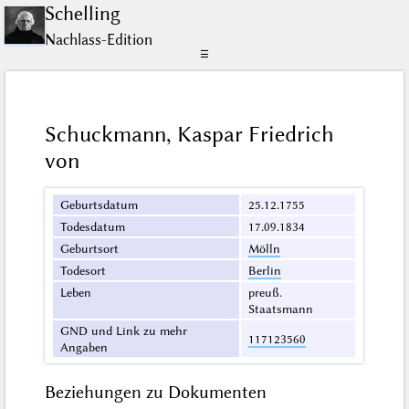
Schelling
Nachlass-Edition
☰
Schuckmann, Kaspar Friedrich
von
Geburtsdatum
25.12.1755
Todesdatum
17.09.1834
Geburtsort
Mölln
Todesort
Berlin
Leben
preuß.
Staatsmann
GND und Link zu mehr
117123560
Angaben
Beziehungen zu Dokumenten