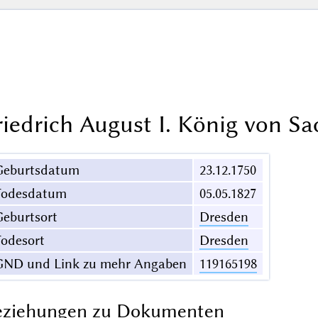
riedrich August I. König von S
Geburtsdatum
23.12.1750
Todesdatum
05.05.1827
eburtsort
Dresden
odesort
Dresden
GND und Link zu mehr Angaben
119165198
eziehungen zu Dokumenten