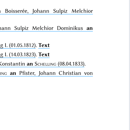
n
Boisserée, Johann Sulpiz Melchior
Johann Sulpiz Melchior Dominikus
an
 I. (01.05.1812)
.
Text
 I. (14.03.1823)
.
Text
 Konstantin
an
Schelling
(08.04.1833)
.
ing
an
Pfister, Johann Christian von