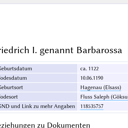
riedrich I. genannt Barbarossa
Geburtsdatum
ca. 1122
Todesdatum
10.06.1190
eburtsort
Hagenau (Elsass)
odesort
Fluss Saleph (Göksu
GND und Link zu mehr Angaben
118535757
eziehungen zu Dokumenten