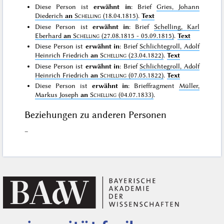
Diese Person ist
erwähnt in
: Brief
Gries, Johann
Diederich
an
Schelling
(18.04.1815)
.
Text
Diese Person ist
erwähnt in
: Brief
Schelling, Karl
Eberhard
an
Schelling
(27.08.1815 - 05.09.1815)
.
Text
Diese Person ist
erwähnt in
: Brief
Schlichtegroll, Adolf
Heinrich Friedrich
an
Schelling
(23.04.1822)
.
Text
Diese Person ist
erwähnt in
: Brief
Schlichtegroll, Adolf
Heinrich Friedrich
an
Schelling
(07.05.1822)
.
Text
Diese Person ist
erwähnt in
: Brieffragment
Müller,
Markus Joseph
an
Schelling
(04.07.1833)
.
Beziehungen zu anderen Personen
–