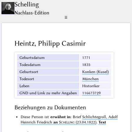
Schelling
Nachlass-Edition
☰
Heintz, Philipp Casimir
Geburtsdatum
1771
Todesdatum
1835
Geburtsort
Konken (Kusel)
Todesort
München
Leben
Historiker
GND und Link zu mehr Angaben
116673729
Beziehungen zu Dokumenten
Diese Person ist
erwähnt in
: Brief
Schlichtegroll, Adolf
Heinrich Friedrich
an
Schelling
(23.04.1822)
.
Text